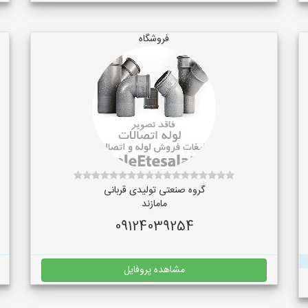
فروشگاه
گروه صنعتی تولیدی قربانی
مامازند
09124039254
مشاهده پروفایل