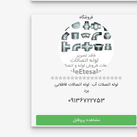
فروشگاه
لوله اتصلات آب. لوله اتصالات فاظلابی
یزد
09136722753
مشاهده پروفایل