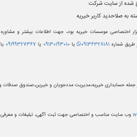
اح شده از سایت شرکت
ته به صلاحدید کاربر خیریه
 افزار اختصاصی موسسات خیریه بود، جهت اطلاعات بیشتر و مشاوره
ز طریق شماره
09136328181
یا
09130193010
یا
09199327367
یا 
نوع از جمله حسابداری خیریه،مدیریت مددجویان و خیرین،صندوق صدقات و
w
وب سایت مناسب و اختصاصی جهت ثبت آگهی، تبلیغات و معرفی موض