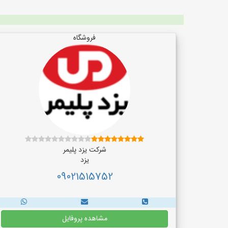
فروشگاه
شرکت یزد پلیمر
یزد
09021515752
مشاهده پروفایل