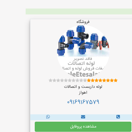
فروشگاه
لوله داربست و اتصالات
اهواز
09169167579
مشاهده پروفایل