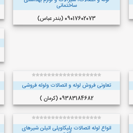
لوله و اتصالات، شیرآلات و لوازم بهداشتی
ساختمانی
09017602073 (بندر عباس)
تعاونی فروش لوله و اتصالات ولوله فروشی
09383184682 (کرمان )
انواع لوله اتصالات پلیکاوپلی اتیلن ‌شیرهای