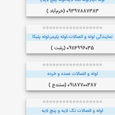
لوله اب(لوله تک لایه،لوله پنج لایه)
09397887383 (خرم‌آباد )
نمایندگی لوله و اتصالات،لوله پلیمر،لوله پلیکا
09116996035 (رشت )
لوله و اتصالات عمده و خرده
09187700387 (سنندج )
لوله و اتصالات تک لایه و پنج لایه