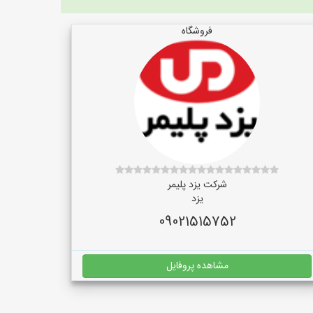
فروشگاه
شرکت یزد پلیمر
یزد
09021515752
مشاهده پروفایل