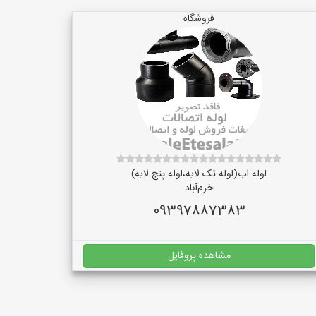
فروشگاه
لوله اب(لوله تک لایه،لوله پنج لایه)
خرم‌آباد
09397887383
مشاهده پروفایل