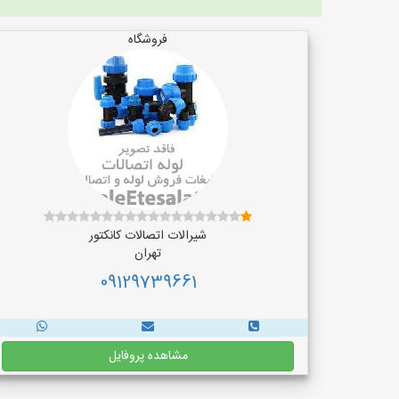
فروشگاه
شیرالات اتصالات کانکتور
تهران
09129739661
مشاهده پروفایل