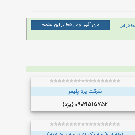
درج آگهی و نام شما در این صفحه
ا در این
شرکت یزد پلیمر
09021515752 (یزد)