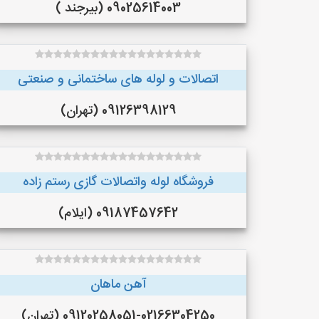
09025614003 (بیرجند )
اتصالات و لوله های ساختمانی و صنعتی
09126398129 (تهران)
فروشگاه لوله واتصالات گازی رستم زاده
09187457642 (ایلام)
آهن ماهان
09120258051-02166304250 (تهران)