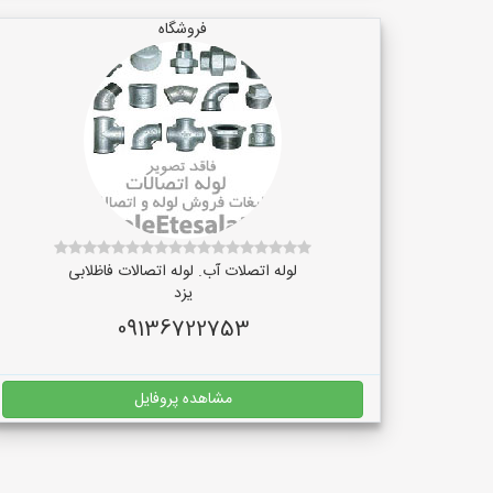
فروشگاه
لوله اتصلات آب. لوله اتصالات فاظلابی
یزد
09136722753
مشاهده پروفایل