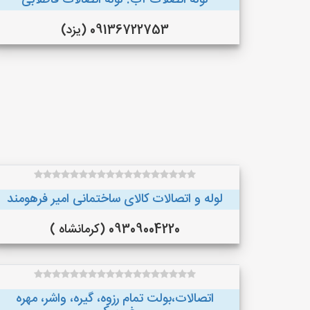
لوله اتصلات آب. لوله اتصالات فاظلابی
09136722753 (یزد)
لوله و اتصالات کالای ساختمانی امیر فرهومند
09309004220 (کرمانشاه )
اتصالات،بولت تمام رزوه، گیره، واشر، مهره