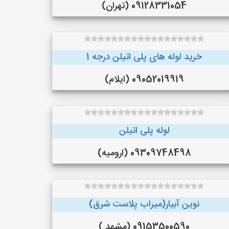
09128331054 (تهران)
خرید لوله های پلی اتیلن درجه 1
09052019919 (ایلام)
لوله پلی اتیلن
09309748498 (ارومیه)
نوین آبیار(میراب پلاست شرق)
09153500590 (مشهد )