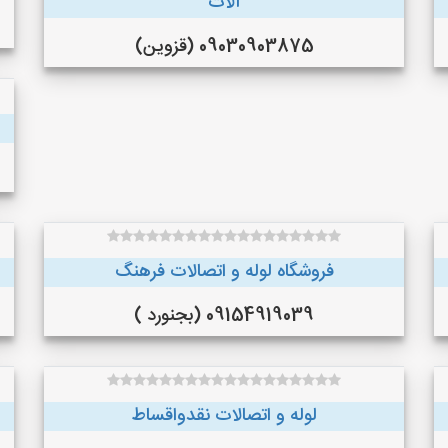
آلات
09030903875 (قزوین)
فروشگاه لوله و اتصالات فرهنگ
09154919039 (بجنورد )
لوله و اتصالات نقدواقساط