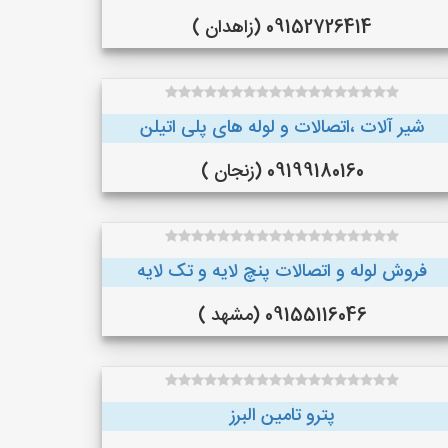
09152726414 (زاهدان )
شیر آلات ،اتصالات و لوله های پلی اتیلن
09199180160 (زنجان )
فروش لوله و اتصالات پنچ لایه و تک لایه
09155116046 (مشهد )
پترو تامین البرز