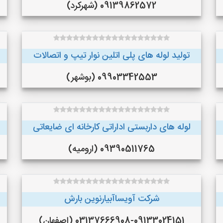
09139862572 (شهرکرد)
تولید لوله های پلی اتلین نوار تیپ و اتصالات
09903342553 (بوشهر)
لوله های داربستی اداراتی کارخانه ای ضایعاتی
09390511765 (ارومیه)
شرکت آویساآبیارنوین بارش
03137666908-09133024151 (اصفهان)