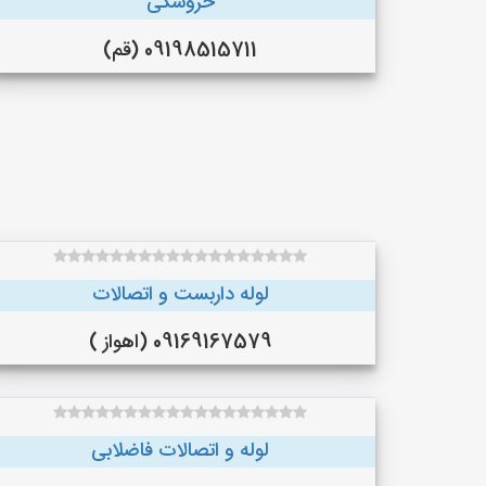
خروسکی
09198515711 (قم)
لوله داربست و اتصالات
09169167579 (اهواز )
لوله و اتصالات فاضلابی