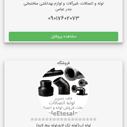
لوله و اتصالات، شیرآلات و لوازم بهداشتی ساختمانی
بندر عباس
09017602073
مشاهده پروفایل
فروشگاه
لوله اب(لوله تک لایه،لوله پنج لایه)