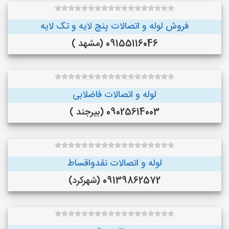
فروش لوله و اتصالات پنچ لایه و تک لایه
09155116046 (مشهد )
لوله و اتصالات فاضلابی
09025614003 (بیرجند )
لوله و اتصالات نقدواقساط
09139862572 (شهرکرد)