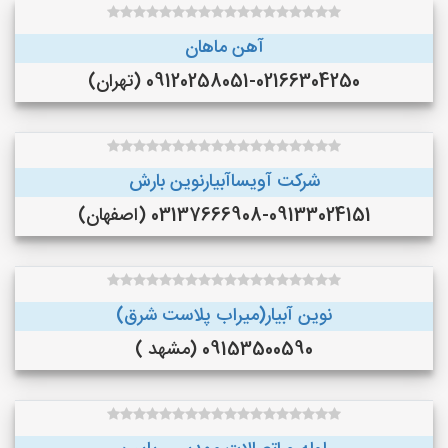
آهن ماهان
09120258051-02166304250 (تهران)
شرکت آویساآبیارنوین بارش
03137666908-09133024151 (اصفهان)
نوین آبیار(میراب پلاست شرق)
09153500590 (مشهد )