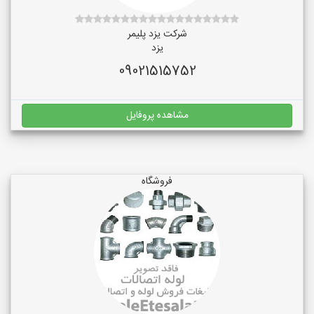
شرکت یزد پلیمر
یزد
09021515752
مشاهده پروفایل
فروشگاه