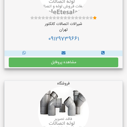
شیرالات اتصالات کانکتور
تهران
09129739661
مشاهده پروفایل
فروشگاه