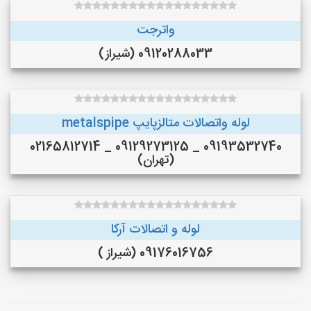
واترجت
09120288033 (شیراز)
لوله واتصالات متالزپایپ metalspipe
09193532740 _ 09129273125 _ 02165812714
(تهران)
لوله و اتصالات آرکا
09176016756 (شیراز )