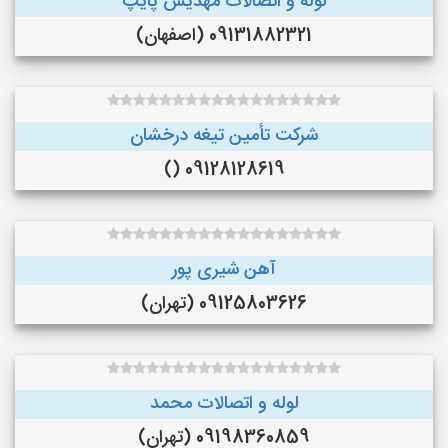
لوله و اتصالات مهدیس پایپ
09131882321 (اصفهان)
شرکت تأمین تیغه درخشان
09128128619 ()
آهن شیری پور
09125803626 (تهران)
لوله و اتصالات محمد
09198360859 (تهران)