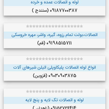
لوله و اتصالات عمده و خرده
09187700387 (سنندج )
اتصالات،بولت تمام رزوه، گیره، واشر، مهره خروسکی
09198515711 (قم)
انواع لوله اتصالات پلیکاوپلی اتیلن ‌شیرهای آلات
09030903875 (قزوین)
لوله و اتصالات تک لایه و پنج لایه
09152726414 (زاهدان )