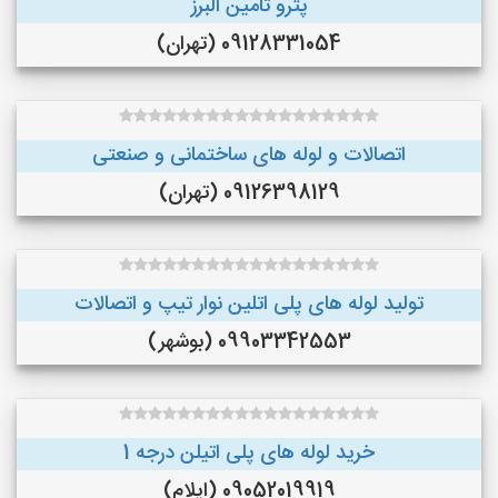
پترو تامین البرز
09128331054 (تهران)
اتصالات و لوله های ساختمانی و صنعتی
09126398129 (تهران)
تولید لوله های پلی اتلین نوار تیپ و اتصالات
09903342553 (بوشهر)
خرید لوله های پلی اتیلن درجه 1
09052019919 (ایلام)