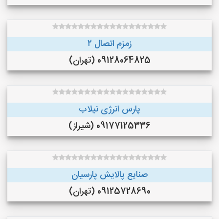
زمزم اتصال ۲
09128064825 (تهران)
پارس انرژی نیلاب
09177125336 (شیراز)
صنایع پالایش پارسیان
09125728690 (تهران)