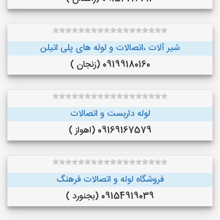
شیر آلات ،اتصالات و لوله های پلی اتیلن
09199180160 (زنجان )
لوله داربست و اتصالات
09169167579 (اهواز )
فروشگاه لوله و اتصالات فرهنگ
09154919039 (بجنورد )