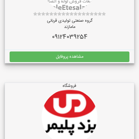
گروه صنعتی تولیدی قربانی
مامازند
09124039254
مشاهده پروفایل
فروشگاه