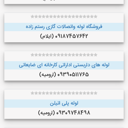
فروشگاه لوله واتصالات گازی رستم زاده
09187457642 (ایلام)
لوله های داربستی اداراتی کارخانه ای ضایعاتی
09390511765 (ارومیه)
لوله پلی اتیلن
09309748498 (ارومیه)