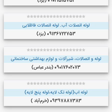
09021515752 (یزد)
لوله اتصلات آب. لوله اتصالات فاظلابی
09136722753 (یزد)
لوله و اتصالات، شیرآلات و لوازم بهداشتی ساختمانی
09017602073 (بندر عباس)
لوله اب(لوله تک لایه،لوله پنج لایه)
09397887383 (خرم‌آباد )