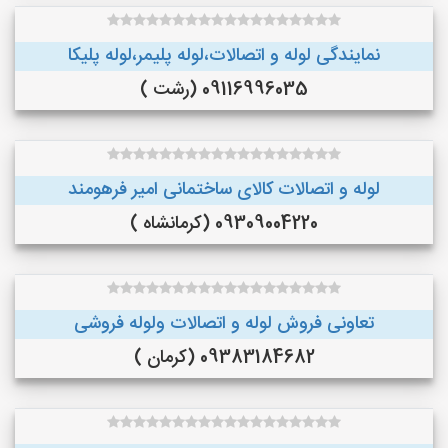
نمایندگی لوله و اتصالات،لوله پلیمر،لوله پلیکا
09116996035 (رشت )
لوله و اتصالات کالای ساختمانی امیر فرهومند
09309004220 (کرمانشاه )
تعاونی فروش لوله و اتصالات ولوله فروشی
09383184682 (کرمان )