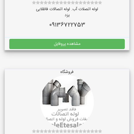
لوله اتصلات آب. لوله اتصالات فاظلابی
یزد
09136722753
مشاهده پروفایل
فروشگاه