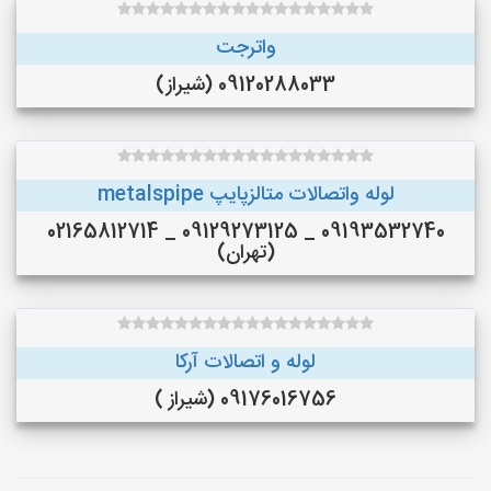
واترجت
09120288033 (شیراز)
لوله واتصالات متالزپایپ metalspipe
09193532740 _ 09129273125 _ 02165812714
(تهران)
لوله و اتصالات آرکا
09176016756 (شیراز )