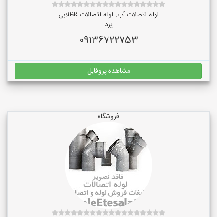
لوله اتصلات آب. لوله اتصالات فاظلابی
یزد
09136722753
مشاهده پروفایل
فروشگاه