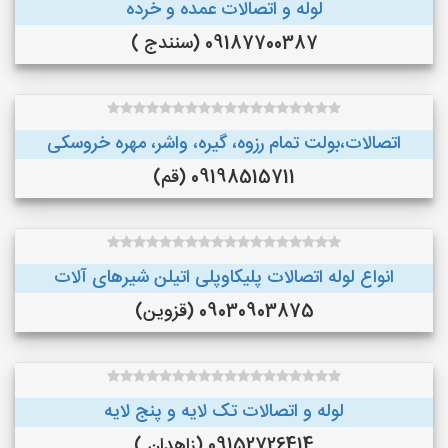
لوله و اتصالات عمده و خرده
09187700387 (سنندج )
اتصالات،بولت تمام رزوه، گیره، واشر، مهره خروسکی
09198515711 (قم)
انواع لوله اتصالات پلیکاوپلی اتیلن ‌شیرهای آلات
09030903875 (قزوین)
لوله و اتصالات تک لایه و پنج لایه
09152726414 (زاهدان )