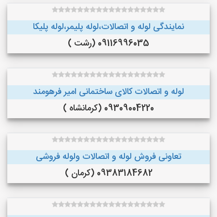
نمایندگی لوله و اتصالات،لوله پلیمر،لوله پلیکا
09116996035 (رشت )
لوله و اتصالات کالای ساختمانی امیر فرهومند
09309004220 (کرمانشاه )
تعاونی فروش لوله و اتصالات ولوله فروشی
09383184682 (کرمان )