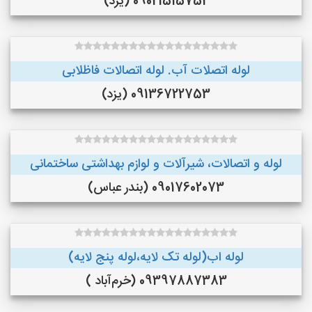
09021515752 (یزد)
لوله اتصلات آب. لوله اتصالات فاظلابی
09136722753 (یزد)
لوله و اتصالات، شیرآلات و لوازم بهداشتی ساختمانی
09017602073 (بندر عباس)
لوله اب(لوله تک لایه،لوله پنج لایه)
09397887383 (خرم‌آباد )