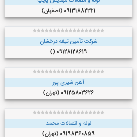
لوله و اتصالات مهدیس پایپ
09131882321 (اصفهان)
شرکت تأمین تیغه درخشان
09128128619 ()
آهن شیری پور
09125803626 (تهران)
لوله و اتصالات محمد
09198360859 (تهران)