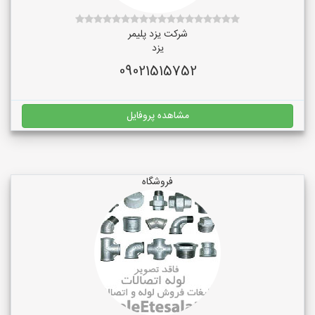
شرکت یزد پلیمر
یزد
09021515752
مشاهده پروفایل
فروشگاه