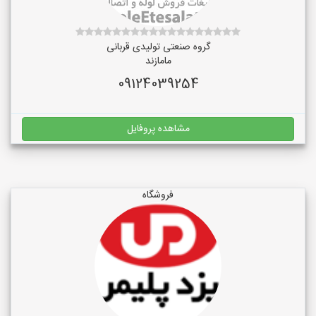
گروه صنعتی تولیدی قربانی
مامازند
09124039254
مشاهده پروفایل
فروشگاه