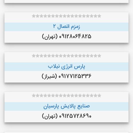
زمزم اتصال ۲
09128064825 (تهران)
پارس انرژی نیلاب
09177125336 (شیراز)
صنایع پالایش پارسیان
09125728690 (تهران)