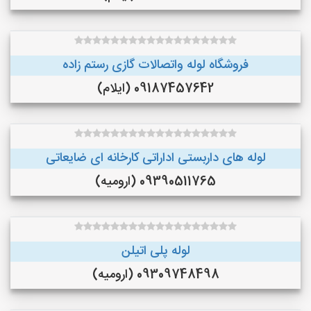
فروشگاه لوله واتصالات گازی رستم زاده
09187457642 (ایلام)
لوله های داربستی اداراتی کارخانه ای ضایعاتی
09390511765 (ارومیه)
لوله پلی اتیلن
09309748498 (ارومیه)