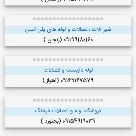
شیر آلات ،اتصالات و لوله های پلی اتیلن
09199180160 (زنجان )
لوله داربست و اتصالات
09169167579 (اهواز )
فروشگاه لوله و اتصالات فرهنگ
09154919039 (بجنورد )