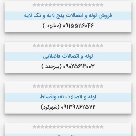
فروش لوله و اتصالات پنچ لایه و تک لایه
09155116046 (مشهد )
لوله و اتصالات فاضلابی
09025614003 (بیرجند )
لوله و اتصالات نقدواقساط
09139862572 (شهرکرد)