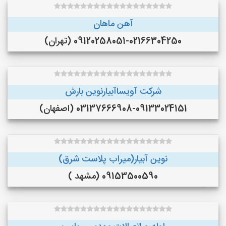
آهن ماهان
09120258051-02166304250 (تهران)
شرکت آویساآبیارنوین بارش
03137666908-09133024151 (اصفهان)
نوین آبیار(میراب پلاست شرق)
09153500590 (مشهد )