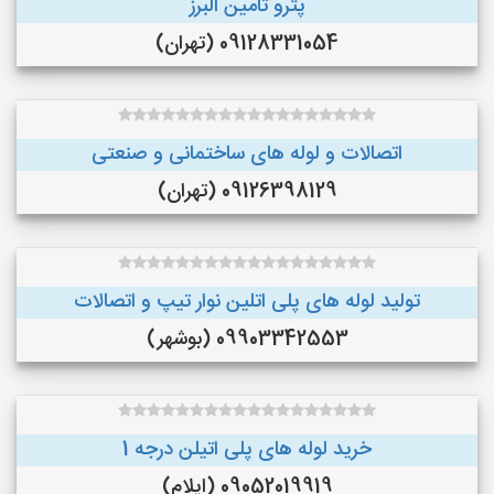
پترو تامین البرز
09128331054 (تهران)
اتصالات و لوله های ساختمانی و صنعتی
09126398129 (تهران)
تولید لوله های پلی اتلین نوار تیپ و اتصالات
09903342553 (بوشهر)
خرید لوله های پلی اتیلن درجه 1
09052019919 (ایلام)