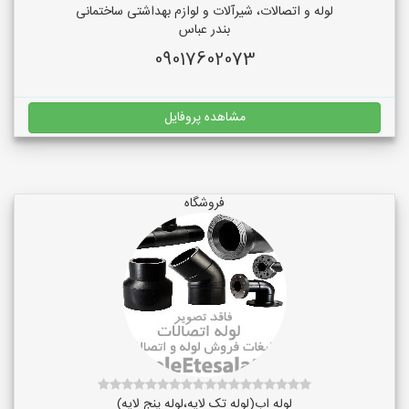
لوله و اتصالات، شیرآلات و لوازم بهداشتی ساختمانی
بندر عباس
09017602073
مشاهده پروفایل
فروشگاه
لوله اب(لوله تک لایه،لوله پنج لایه)