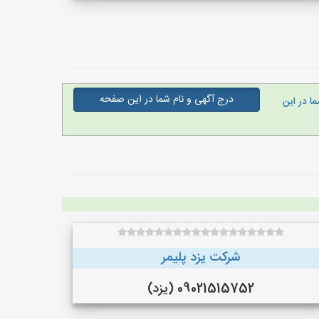
درج آگهی و نام شما در این صفحه
ا در این
شرکت یزد پلیمر
09021515752 (یزد)