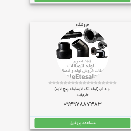
فروشگاه
لوله اب(لوله تک لایه،لوله پنج لایه)
خرم‌آباد
09397887383
مشاهده پروفایل