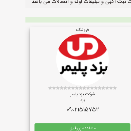
فروشگاه
شرکت یزد پلیمر
یزد
09021515752
مشاهده پروفایل