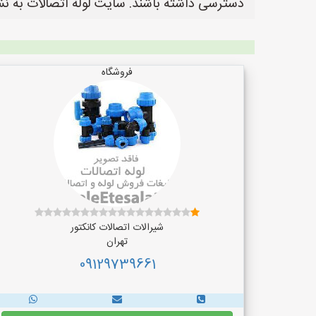
دسترسی داشته باشند. سایت لوله اتصالات به نشانی https://www.LooleEtesalat.ir یک سایت عالی جهت ثبت آگهی و تبلیغات لوله و اتص
فروشگاه
شیرالات اتصالات کانکتور
تهران
09129739661