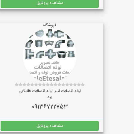
مشاهده پروفایل
فروشگاه
لوله اتصلات آب. لوله اتصالات فاظلابی
یزد
09136722753
مشاهده پروفایل