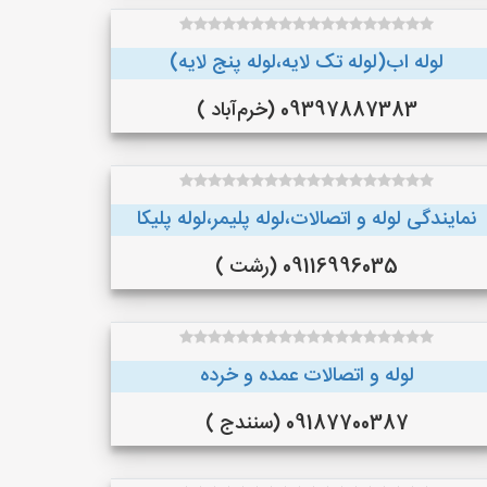
لوله اب(لوله تک لایه،لوله پنج لایه)
09397887383 (خرم‌آباد )
نمایندگی لوله و اتصالات،لوله پلیمر،لوله پلیکا
09116996035 (رشت )
لوله و اتصالات عمده و خرده
09187700387 (سنندج )