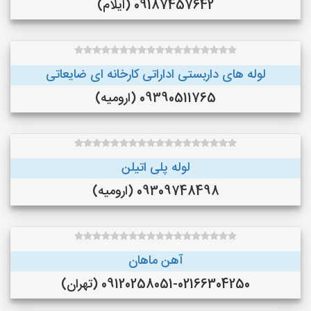
09187457642 (ایلام)
لوله های داربستی اداراتی کارخانه ای ضایعاتی
09390511765 (ارومیه)
لوله پلی اتیلن
09309748498 (ارومیه)
آهن ماهان
09120258051-02166304250 (تهران)