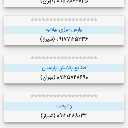
09128064825 (تهران)
پارس انرژی نیلاب
09177125336 (شیراز)
صنایع پالایش پارسیان
09125728690 (تهران)
واترجت
09120288033 (شیراز)