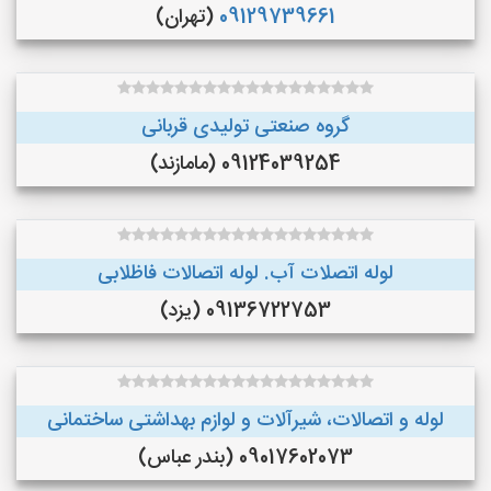
09129739661
(تهران)
گروه صنعتی تولیدی قربانی
09124039254 (مامازند)
لوله اتصلات آب. لوله اتصالات فاظلابی
09136722753 (یزد)
لوله و اتصالات، شیرآلات و لوازم بهداشتی ساختمانی
09017602073 (بندر عباس)