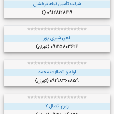
شرکت تأمین تیغه درخشان
09128128619 ()
آهن شیری پور
09125803626 (تهران)
لوله و اتصالات محمد
09198360859 (تهران)
زمزم اتصال ۲