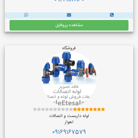
09199180160
مشاهده پروفایل
فروشگاه
لوله داربست و اتصالات
اهواز
09169167579