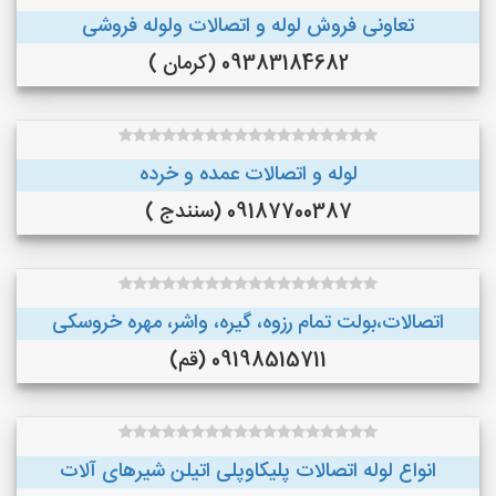
تعاونی فروش لوله و اتصالات ولوله فروشی
09383184682 (کرمان )
لوله و اتصالات عمده و خرده
09187700387 (سنندج )
اتصالات،بولت تمام رزوه، گیره، واشر، مهره خروسکی
09198515711 (قم)
انواع لوله اتصالات پلیکاوپلی اتیلن ‌شیرهای آلات