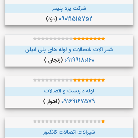
شرکت یزد پلیمر
09021515752
(یزد)
شیر آلات ،اتصالات و لوله های پلی اتیلن
09199180160
(زنجان )
لوله داربست و اتصالات
09169167579
(اهواز )
شیرالات اتصالات کانکتور