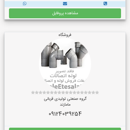
مشاهده پروفایل
فروشگاه
گروه صنعتی تولیدی قربانی
مامازند
09124039254