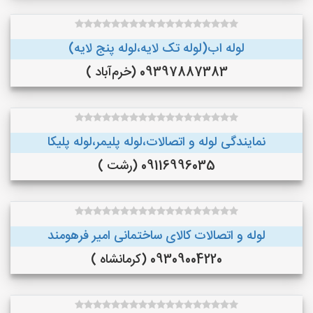
لوله اب(لوله تک لایه،لوله پنج لایه)
09397887383 (خرم‌آباد )
نمایندگی لوله و اتصالات،لوله پلیمر،لوله پلیکا
09116996035 (رشت )
لوله و اتصالات کالای ساختمانی امیر فرهومند
09309004220 (کرمانشاه )