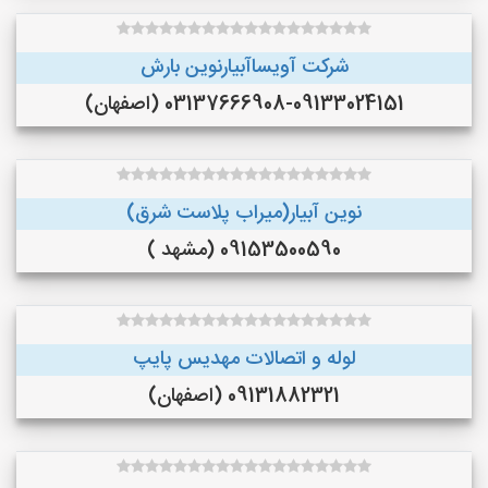
شرکت آویساآبیارنوین بارش
03137666908-09133024151 (اصفهان)
نوین آبیار(میراب پلاست شرق)
09153500590 (مشهد )
لوله و اتصالات مهدیس پایپ
09131882321 (اصفهان)