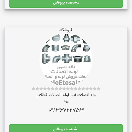
مشاهده پروفایل
فروشگاه
لوله اتصلات آب. لوله اتصالات فاظلابی
یزد
09136722753
مشاهده پروفایل