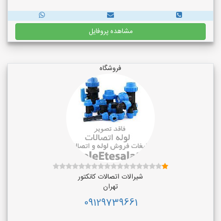
مشاهده پروفایل
فروشگاه
شیرالات اتصالات کانکتور
تهران
09129739661