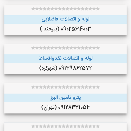
لوله و اتصالات فاضلابی
09025614003 (بیرجند )
لوله و اتصالات نقدواقساط
09139862572 (شهرکرد)
پترو تامین البرز
09128331054 (تهران)