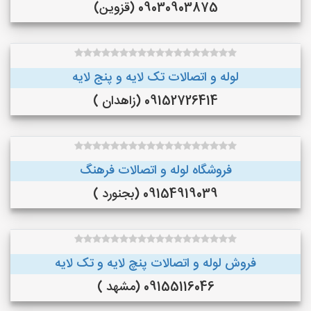
09030903875 (قزوین)
لوله و اتصالات تک لایه و پنج لایه
09152726414 (زاهدان )
فروشگاه لوله و اتصالات فرهنگ
09154919039 (بجنورد )
فروش لوله و اتصالات پنچ لایه و تک لایه
09155116046 (مشهد )