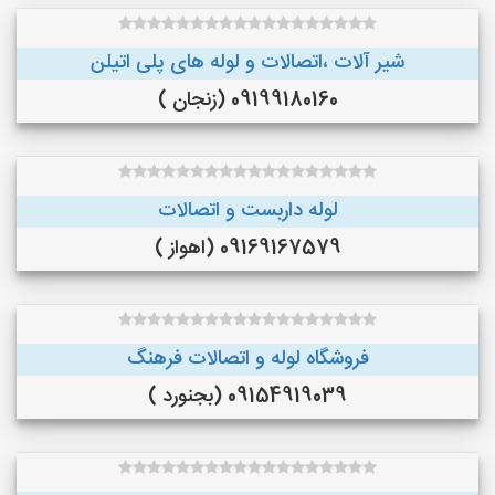
شیر آلات ،اتصالات و لوله های پلی اتیلن
09199180160 (زنجان )
لوله داربست و اتصالات
09169167579 (اهواز )
فروشگاه لوله و اتصالات فرهنگ
09154919039 (بجنورد )