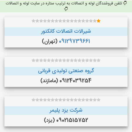
تلفن فروشندگان لوله و اتصالات به ترتیب ستاره در سایت لوله و اتصالات
شیرالات اتصالات کانکتور
09129739661
(تهران)
گروه صنعتی تولیدی قربانی
09124039254 (مامازند)
شرکت یزد پلیمر
09021515752 (یزد)