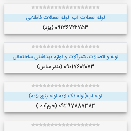
لوله اتصلات آب. لوله اتصالات فاظلابی
09136722753 (یزد)
لوله و اتصالات، شیرآلات و لوازم بهداشتی ساختمانی
09017602073 (بندر عباس)
لوله اب(لوله تک لایه،لوله پنج لایه)
09397887383 (خرم‌آباد )