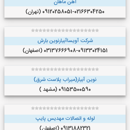
آهن ماهان
09120258051-02166304250 (تهران)
شرکت آویساآبیارنوین بارش
03137666908-09133024151 (اصفهان)
نوین آبیار(میراب پلاست شرق)
09153500590 (مشهد )
لوله و اتصالات مهدیس پایپ
09131882321 (اصفهان)