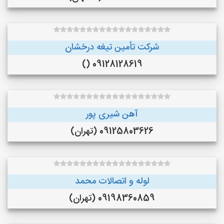
شرکت تأمین تیغه درخشان
09128128619 ()
آهن شیری پور
09125803626 (تهران)
لوله و اتصالات محمد
09198360859 (تهران)