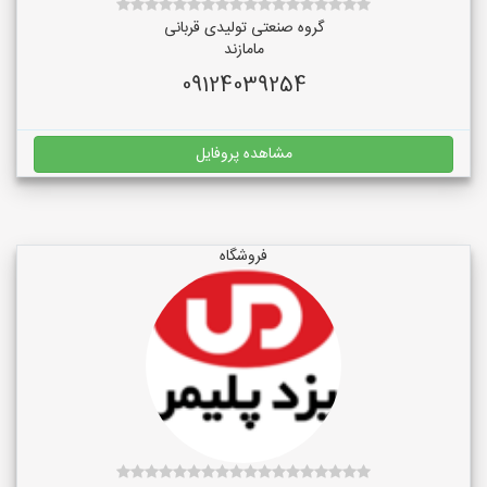
گروه صنعتی تولیدی قربانی
مامازند
09124039254
مشاهده پروفایل
فروشگاه