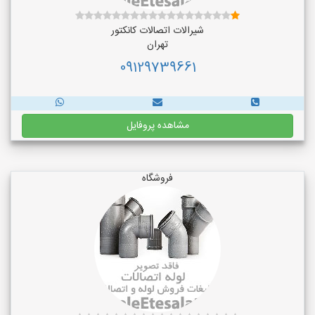
شیرالات اتصالات کانکتور
تهران
09129739661
مشاهده پروفایل
فروشگاه