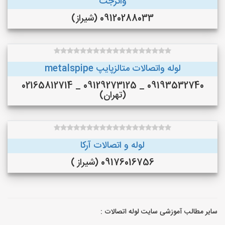
واترجت
09120288033 (شیراز)
لوله واتصالات متالزپایپ metalspipe
09193532740 _ 09129273125 _ 02165812714
(تهران)
لوله و اتصالات آرکا
09176016756 (شیراز )
سایر مطالب آموزشی سایت لوله اتصالات :