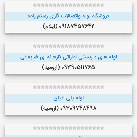
فروشگاه لوله واتصالات گازی رستم زاده
09187457642 (ایلام)
لوله های داربستی اداراتی کارخانه ای ضایعاتی
09390511765 (ارومیه)
لوله پلی اتیلن
09309748498 (ارومیه)