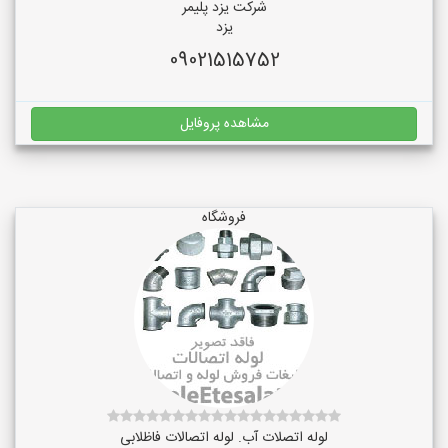
شرکت یزد پلیمر
یزد
09021515752
مشاهده پروفایل
فروشگاه
لوله اتصلات آب. لوله اتصالات فاظلابی