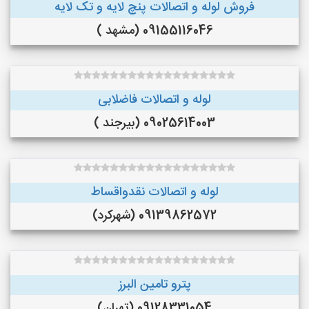
فروش لوله و اتصالات پنچ لایه و تک لایه
09155116046 (مشهد )
لوله و اتصالات فاضلابی
09025614003 (بیرجند )
لوله و اتصالات نقدواقساط
09139862572 (شهرکرد)
پترو تامین البرز
09128331054 (تهران)