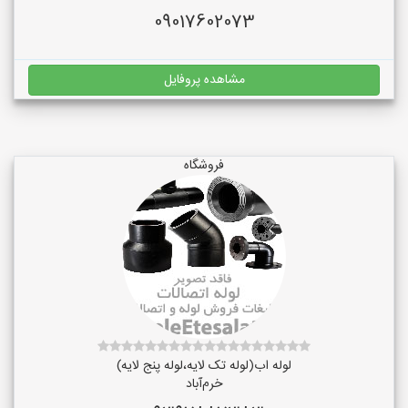
09017602073
مشاهده پروفایل
فروشگاه
لوله اب(لوله تک لایه،لوله پنج لایه)
خرم‌آباد