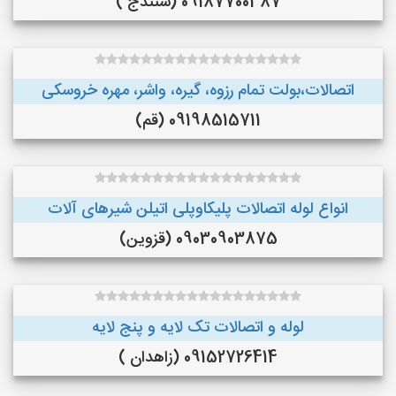
09187700387 (سنندج )
اتصالات،بولت تمام رزوه، گیره، واشر، مهره خروسکی
09198515711 (قم)
انواع لوله اتصالات پلیکاوپلی اتیلن ‌شیرهای آلات
09030903875 (قزوین)
لوله و اتصالات تک لایه و پنج لایه
09152726414 (زاهدان )