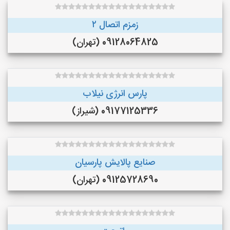
زمزم اتصال ۲
09128064825 (تهران)
پارس انرژی نیلاب
09177125336 (شیراز)
صنایع پالایش پارسیان
09125728690 (تهران)