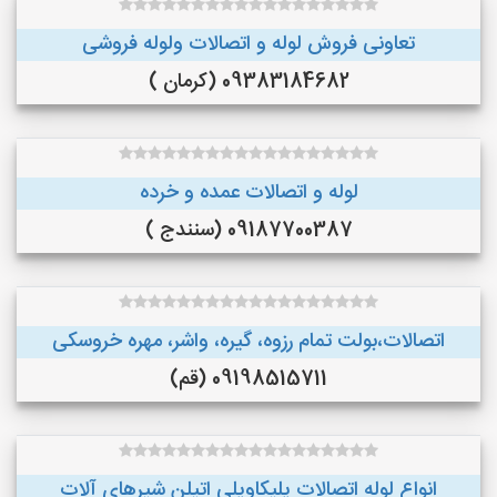
تعاونی فروش لوله و اتصالات ولوله فروشی
09383184682 (کرمان )
لوله و اتصالات عمده و خرده
09187700387 (سنندج )
اتصالات،بولت تمام رزوه، گیره، واشر، مهره خروسکی
09198515711 (قم)
انواع لوله اتصالات پلیکاوپلی اتیلن ‌شیرهای آلات