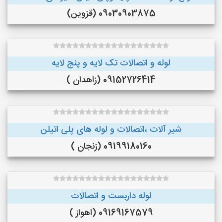
09030903875 (قزوین)
لوله و اتصالات تک لایه و پنج لایه
09152726414 (زاهدان )
شیر آلات ،اتصالات و لوله های پلی اتیلن
09199180160 (زنجان )
لوله داربست و اتصالات
09169167579 (اهواز )