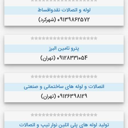
لوله و اتصالات نقدواقساط
09139862572 (شهرکرد)
پترو تامین البرز
09128331054 (تهران)
اتصالات و لوله های ساختمانی و صنعتی
09126398129 (تهران)
تولید لوله های پلی اتلین نوار تیپ و اتصالات