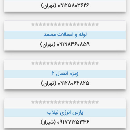
09125803626 (تهران)
لوله و اتصالات محمد
09198360859 (تهران)
زمزم اتصال ۲
09128064825 (تهران)
پارس انرژی نیلاب
09177125336 (شیراز)