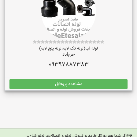
لوله اب(لوله تک لایه،لوله پنج لایه)
خرم‌آباد
09397887383
مشاهده پروفایل
اگر شما هم به کار خرید و فروش لوله و اتصالات، لوله فلزی،