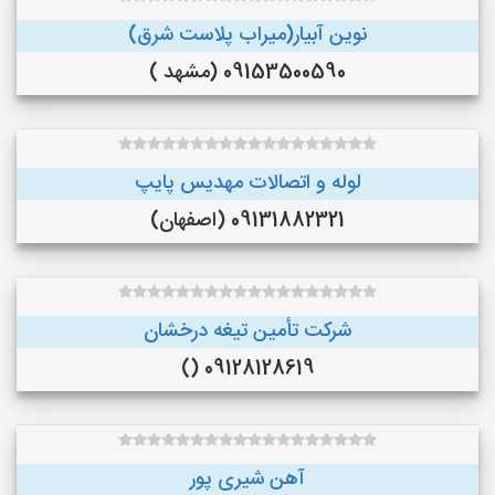
نوین آبیار(میراب پلاست شرق)
09153500590 (مشهد )
لوله و اتصالات مهدیس پایپ
09131882321 (اصفهان)
شرکت تأمین تیغه درخشان
09128128619 ()
آهن شیری پور