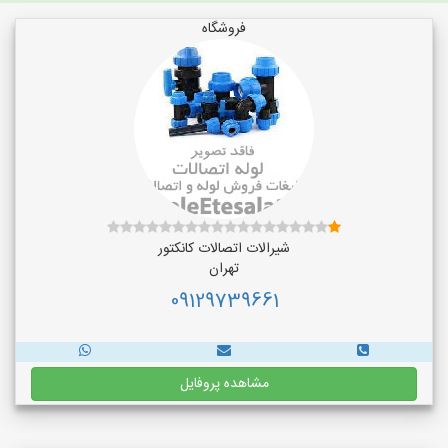
فروشگاه
شیرالات اتصالات کانکتور
تهران
09129739661
مشاهده پروفایل