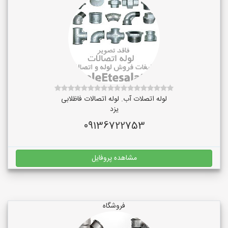
لوله اتصلات آب. لوله اتصالات فاظلابی
یزد
09136722753
مشاهده پروفایل
فروشگاه