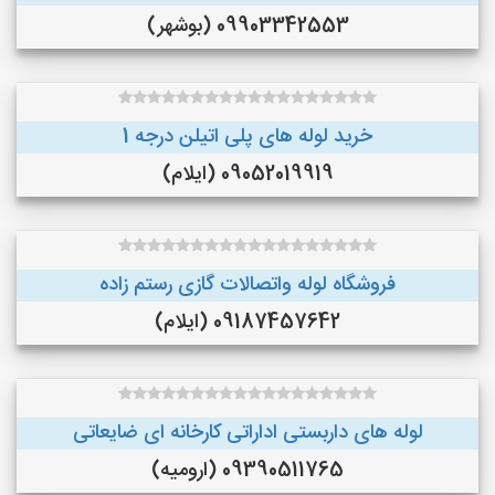
09903342553 (بوشهر)
خرید لوله های پلی اتیلن درجه 1
09052019919 (ایلام)
فروشگاه لوله واتصالات گازی رستم زاده
09187457642 (ایلام)
لوله های داربستی اداراتی کارخانه ای ضایعاتی
09390511765 (ارومیه)