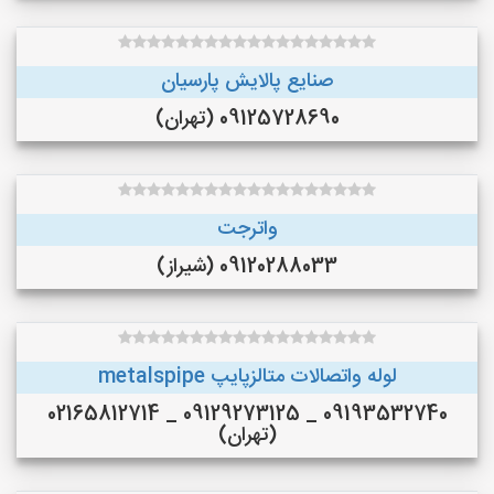
صنایع پالایش پارسیان
09125728690 (تهران)
واترجت
09120288033 (شیراز)
لوله واتصالات متالزپایپ metalspipe
09193532740 _ 09129273125 _ 02165812714
(تهران)