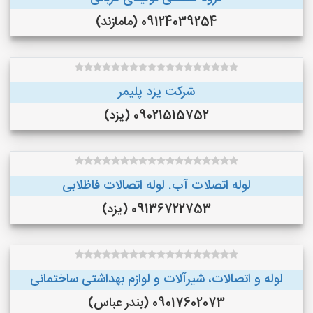
09124039254 (مامازند)
شرکت یزد پلیمر
09021515752 (یزد)
لوله اتصلات آب. لوله اتصالات فاظلابی
09136722753 (یزد)
لوله و اتصالات، شیرآلات و لوازم بهداشتی ساختمانی
09017602073 (بندر عباس)