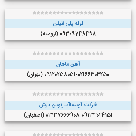
لوله پلی اتیلن
09309748498 (ارومیه)
آهن ماهان
09120258051-02166304250 (تهران)
شرکت آویساآبیارنوین بارش
03137666908-09133024151 (اصفهان)