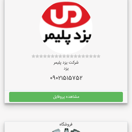
شرکت یزد پلیمر
یزد
09021515752
مشاهده پروفایل
فروشگاه