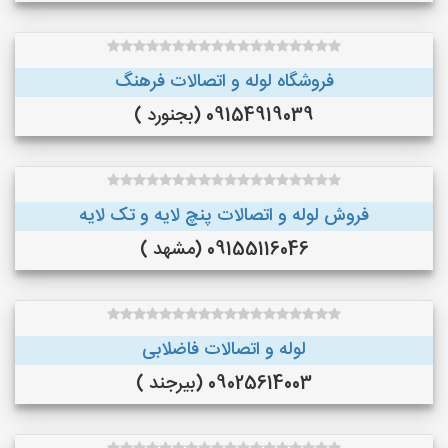
فروشگاه لوله و اتصالات فرهنگ
09154919039 (بجنورد )
فروش لوله و اتصالات پنچ لایه و تک لایه
09155116046 (مشهد )
لوله و اتصالات فاضلابی
09025614003 (بیرجند )