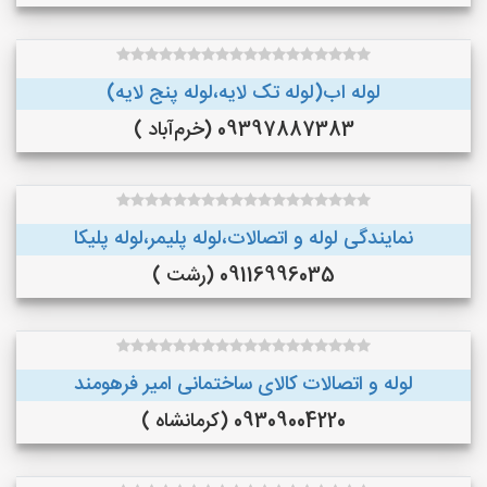
لوله اب(لوله تک لایه،لوله پنج لایه)
09397887383 (خرم‌آباد )
نمایندگی لوله و اتصالات،لوله پلیمر،لوله پلیکا
09116996035 (رشت )
لوله و اتصالات کالای ساختمانی امیر فرهومند
09309004220 (کرمانشاه )