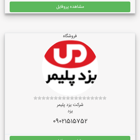
مشاهده پروفایل
فروشگاه
شرکت یزد پلیمر
یزد
09021515752