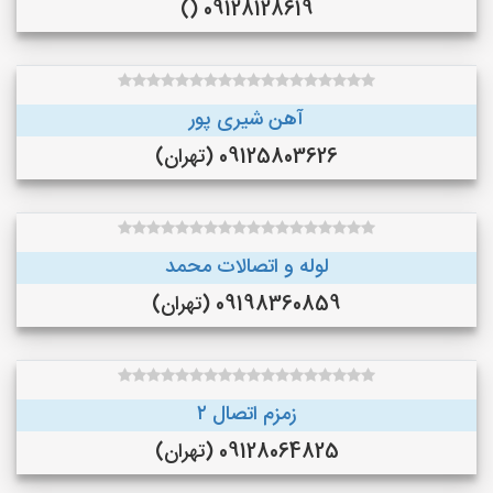
09128128619 ()
آهن شیری پور
09125803626 (تهران)
لوله و اتصالات محمد
09198360859 (تهران)
زمزم اتصال ۲
09128064825 (تهران)