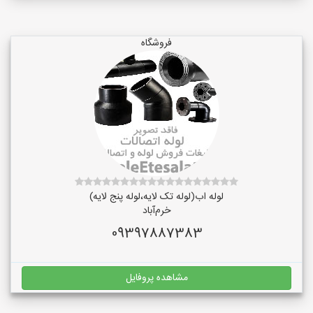
فروشگاه
لوله اب(لوله تک لایه،لوله پنج لایه)
خرم‌آباد
09397887383
مشاهده پروفایل