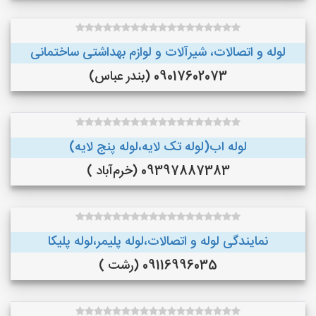
لوله و اتصالات، شیرآلات و لوازم بهداشتی ساختمانی
09017602073 (بندر عباس)
لوله اب(لوله تک لایه،لوله پنج لایه)
09397887383 (خرم‌آباد )
نمایندگی لوله و اتصالات،لوله پلیمر،لوله پلیکا
09116996035 (رشت )