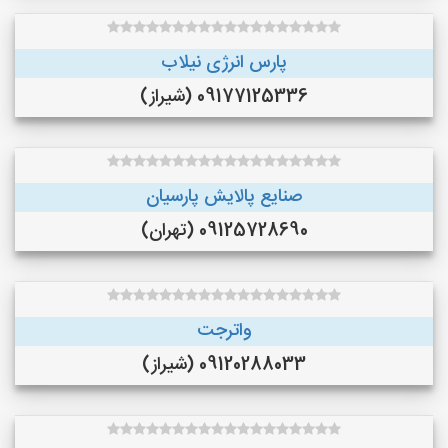
پارس انرژی نیلاب
09177125336 (شیراز)
صنایع پالایش پارسیان
09125728690 (تهران)
واترجت
09120288033 (شیراز)