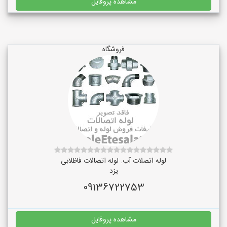
مشاهده پروفایل
فروشگاه
لوله اتصلات آب. لوله اتصالات فاظلابی
یزد
09136722753
مشاهده پروفایل