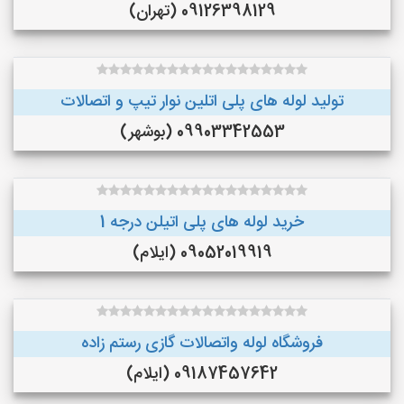
09126398129 (تهران)
تولید لوله های پلی اتلین نوار تیپ و اتصالات
09903342553 (بوشهر)
خرید لوله های پلی اتیلن درجه 1
09052019919 (ایلام)
فروشگاه لوله واتصالات گازی رستم زاده
09187457642 (ایلام)