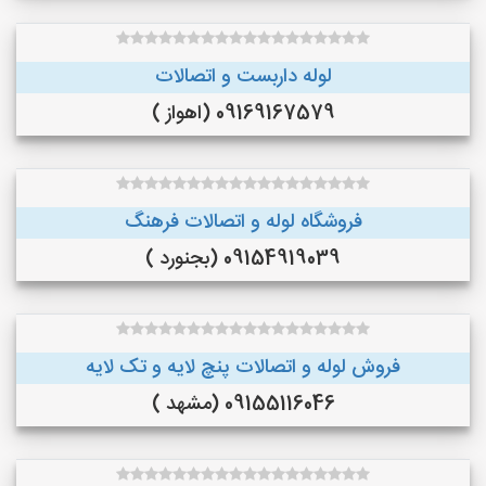
لوله داربست و اتصالات
09169167579 (اهواز )
فروشگاه لوله و اتصالات فرهنگ
09154919039 (بجنورد )
فروش لوله و اتصالات پنچ لایه و تک لایه
09155116046 (مشهد )