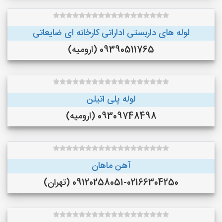
لوله های داربستی اداراتی کارخانه ای ضایعاتی
09390511765 (ارومیه)
لوله پلی اتیلن
09309748498 (ارومیه)
آهن ماهان
09120258051-02166304250 (تهران)