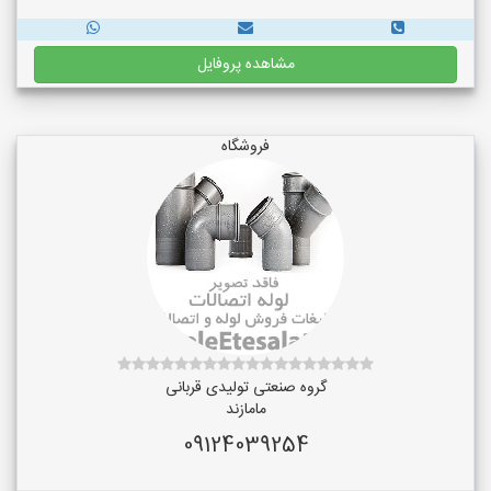
مشاهده پروفایل
فروشگاه
گروه صنعتی تولیدی قربانی
مامازند
09124039254