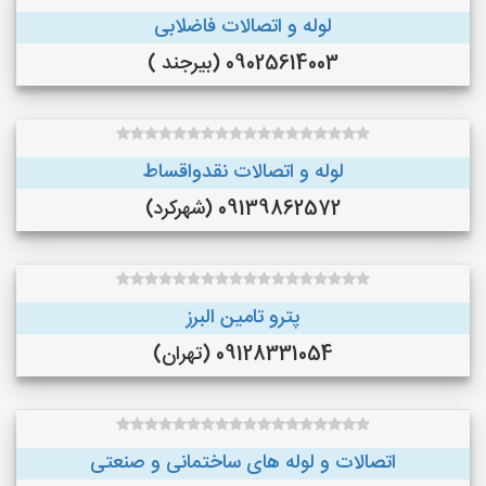
لوله و اتصالات فاضلابی
09025614003 (بیرجند )
لوله و اتصالات نقدواقساط
09139862572 (شهرکرد)
پترو تامین البرز
09128331054 (تهران)
اتصالات و لوله های ساختمانی و صنعتی