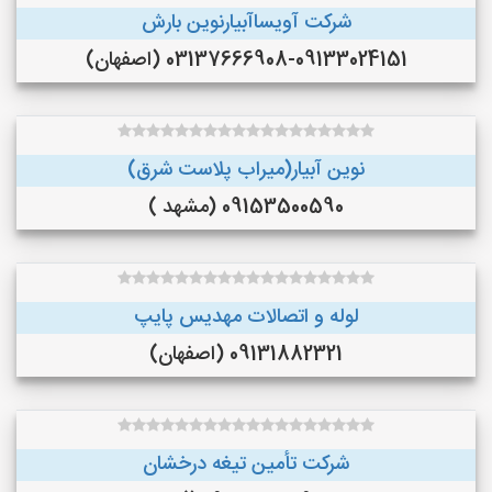
شرکت آویساآبیارنوین بارش
03137666908-09133024151 (اصفهان)
نوین آبیار(میراب پلاست شرق)
09153500590 (مشهد )
لوله و اتصالات مهدیس پایپ
09131882321 (اصفهان)
شرکت تأمین تیغه درخشان