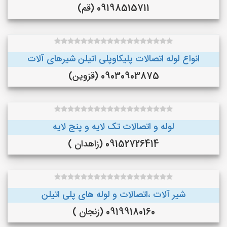
09198515711 (قم)
انواع لوله اتصالات پلیکاوپلی اتیلن ‌شیرهای آلات
09030903875 (قزوین)
لوله و اتصالات تک لایه و پنج لایه
09152726414 (زاهدان )
شیر آلات ،اتصالات و لوله های پلی اتیلن
09199180160 (زنجان )