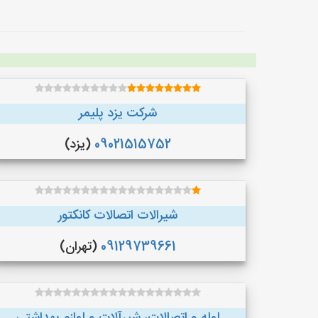
شرکت یزد پلیمر
09021515752
(یزد)
شیرالات اتصالات کانکتور
09129739661
(تهران)