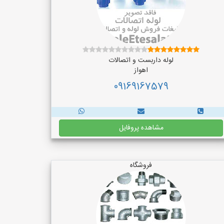
لوله داربست و اتصالات
اهواز
09169167579
مشاهده پروفایل
فروشگاه