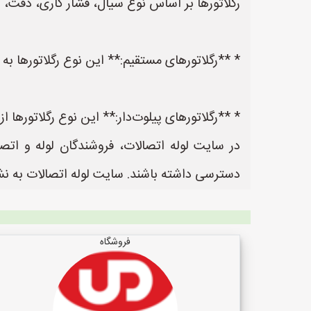
رگلاتورها بر اساس نوع سیال، فشار کاری، دقت، و کا
* **رگلاتورهای مستقیم:** این نوع رگلاتورها ب
* **رگلاتورهای پیلوت‌دار:** این نوع رگلاتورها 
در سایت لوله اتصالات، فروشندگان لوله و اتصا
دسترسی داشته باشند. سایت لوله اتصالات به نشانی https://www.LooleEtesalat.ir یک سایت عالی جهت ثبت آگهی و تبلیغات لوله و اتص
فروشگاه