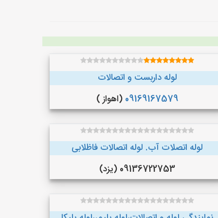
لوله داربست و اتصالات
09169167579
(اهواز )
لوله اتصلات آب. لوله اتصالات فاظلابی
09136722753 (یزد)