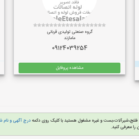
گروه صنعتی تولیدی قربانی
مامازند
09124039254
مشاهده پروفایل
زی، فلنج،شیرآلات،بست و غیره مشغول هستید با کلیک روی دکمه
درج آگهی و نام شم
را معرفی کنید.