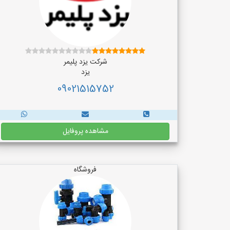
شرکت یزد پلیمر
یزد
09021515752
مشاهده پروفایل
فروشگاه