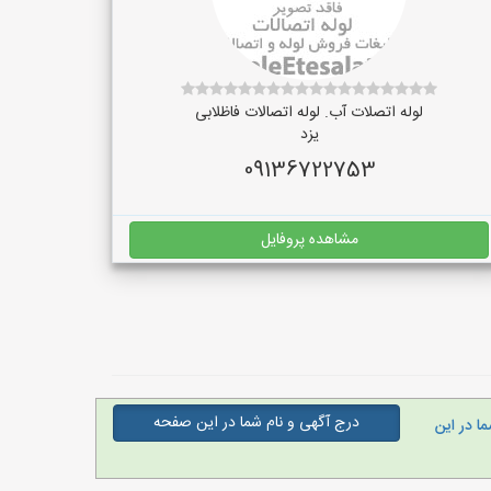
لوله اتصلات آب. لوله اتصالات فاظلابی
یزد
09136722753
مشاهده پروفایل
درج آگهی و نام شما در این صفحه
ا در این