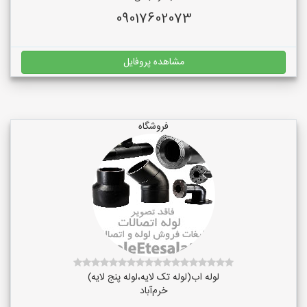
09017602073
مشاهده پروفایل
فروشگاه
لوله اب(لوله تک لایه،لوله پنج لایه)
خرم‌آباد