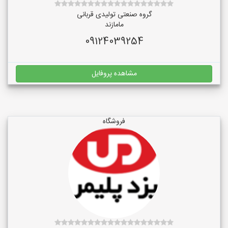
گروه صنعتی تولیدی قربانی
مامازند
09124039254
مشاهده پروفایل
فروشگاه