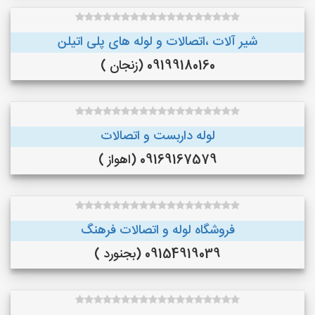
شیر آلات ،اتصالات و لوله های پلی اتیلن
09199180160 (زنجان )
لوله داربست و اتصالات
09169167579 (اهواز )
فروشگاه لوله و اتصالات فرهنگ
09154919039 (بجنورد )