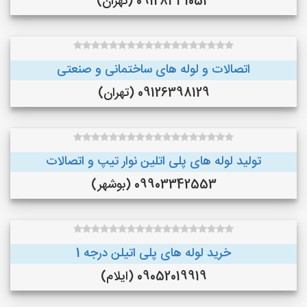
09128331054 (تهران)
اتصالات و لوله های ساختمانی و صنعتی
09126398129 (تهران)
تولید لوله های پلی اتلین نوار تیپ و اتصالات
09903342553 (بوشهر)
خرید لوله های پلی اتیلن درجه 1
09052019919 (ایلام)