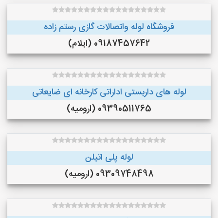
فروشگاه لوله واتصالات گازی رستم زاده
09187457642 (ایلام)
لوله های داربستی اداراتی کارخانه ای ضایعاتی
09390511765 (ارومیه)
لوله پلی اتیلن
09309748498 (ارومیه)