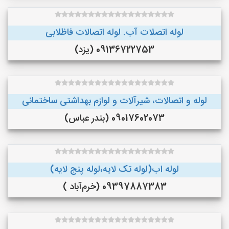
لوله اتصلات آب. لوله اتصالات فاظلابی
09136722753 (یزد)
لوله و اتصالات، شیرآلات و لوازم بهداشتی ساختمانی
09017602073 (بندر عباس)
لوله اب(لوله تک لایه،لوله پنج لایه)
09397887383 (خرم‌آباد )