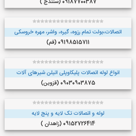
09187700387 (سنندج )
اتصالات،بولت تمام رزوه، گیره، واشر، مهره خروسکی
09198515711 (قم)
انواع لوله اتصالات پلیکاوپلی اتیلن ‌شیرهای آلات
09030903875 (قزوین)
لوله و اتصالات تک لایه و پنج لایه
09152726414 (زاهدان )