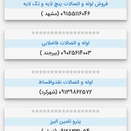
فروش لوله و اتصالات پنچ لایه و تک لایه
09155116046 (مشهد )
لوله و اتصالات فاضلابی
09025614003 (بیرجند )
لوله و اتصالات نقدواقساط
09139862572 (شهرکرد)
پترو تامین البرز