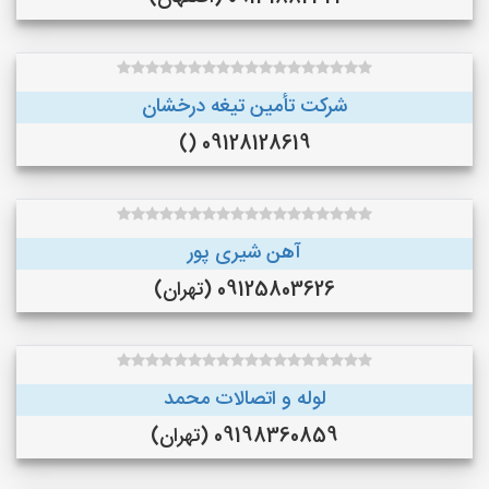
شرکت تأمین تیغه درخشان
09128128619 ()
آهن شیری پور
09125803626 (تهران)
لوله و اتصالات محمد
09198360859 (تهران)