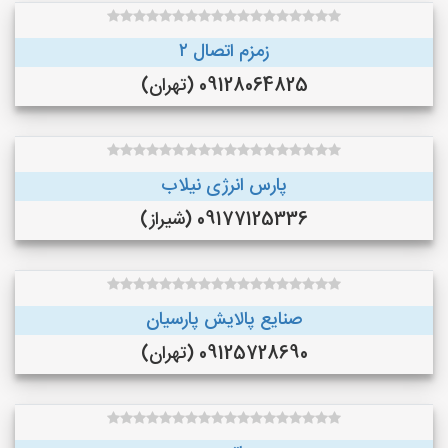
زمزم اتصال ۲
09128064825 (تهران)
پارس انرژی نیلاب
09177125336 (شیراز)
صنایع پالایش پارسیان
09125728690 (تهران)