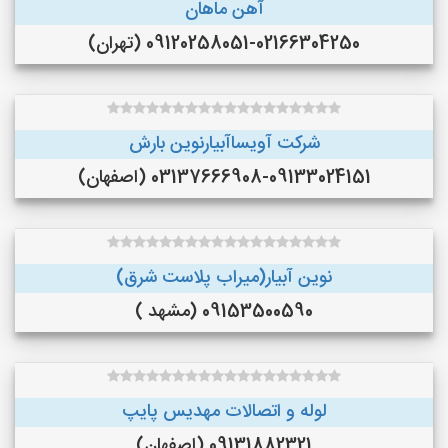
آهن ماهان
09120258051-02166304250 (تهران)
شرکت آویساآبیارنوین بارش
03137666908-09133024151 (اصفهان)
نوین آبیار(میراب پلاست شرق)
09153500590 (مشهد )
لوله و اتصالات مهدیس پایپ
09131882321 (اصفهان)