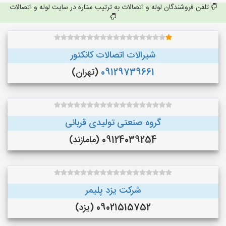
تلفن فروشندگان لوله و اتصالات به ترتیب ستاره در سایت لوله و اتصالات
شیرالات اتصالات کانکتور
09129739661
(تهران)
گروه صنعتی تولیدی قربانی
09124039254 (مامازند)
شرکت یزد پلیمر
09021515752 (یزد)