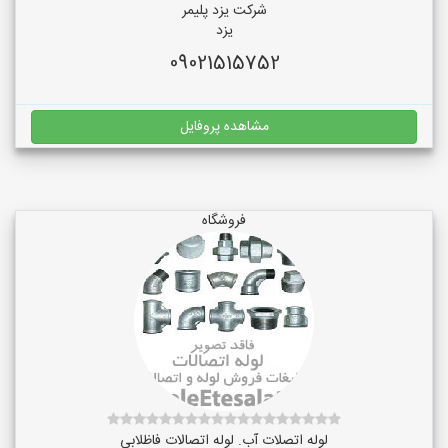
شرکت یزد پلیمر
یزد
09021515752
مشاهده پروفایل
فروشگاه
لوله اتصلات آب. لوله اتصالات فاظلابی