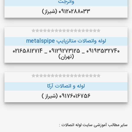
واترجت
09120288033 (شیراز)
لوله واتصالات متالزپایپ metalspipe
09193532740 _ 09129273125 _ 02165812714
(تهران)
لوله و اتصالات آرکا
09176016756 (شیراز )
سایر مطالب آموزشی سایت لوله اتصالات :