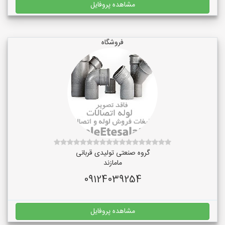
مشاهده پروفایل
فروشگاه
گروه صنعتی تولیدی قربانی
مامازند
09124039254
مشاهده پروفایل