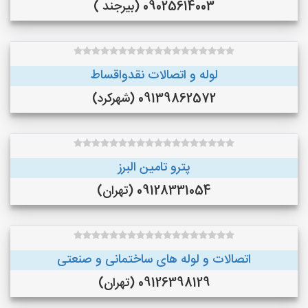
09025614003 (بیرجند )
لوله و اتصالات نقدواقساط
09139862572 (شهرکرد)
پترو تامین البرز
09128331054 (تهران)
اتصالات و لوله های ساختمانی و صنعتی
09126398129 (تهران)