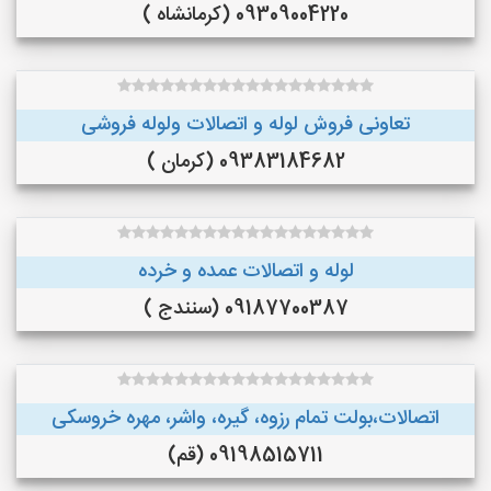
09309004220 (کرمانشاه )
تعاونی فروش لوله و اتصالات ولوله فروشی
09383184682 (کرمان )
لوله و اتصالات عمده و خرده
09187700387 (سنندج )
اتصالات،بولت تمام رزوه، گیره، واشر، مهره خروسکی
09198515711 (قم)