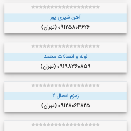
آهن شیری پور
09125803626 (تهران)
لوله و اتصالات محمد
09198360859 (تهران)
زمزم اتصال ۲
09128064825 (تهران)