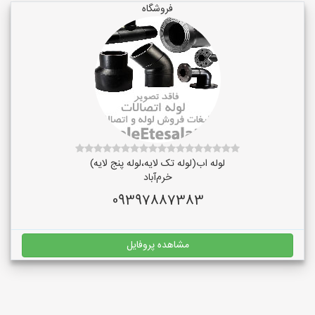
فروشگاه
لوله اب(لوله تک لایه،لوله پنج لایه)
خرم‌آباد
09397887383
مشاهده پروفایل