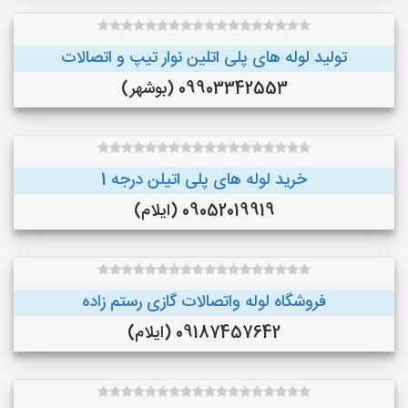
تولید لوله های پلی اتلین نوار تیپ و اتصالات
09903342553 (بوشهر)
خرید لوله های پلی اتیلن درجه 1
09052019919 (ایلام)
فروشگاه لوله واتصالات گازی رستم زاده
09187457642 (ایلام)