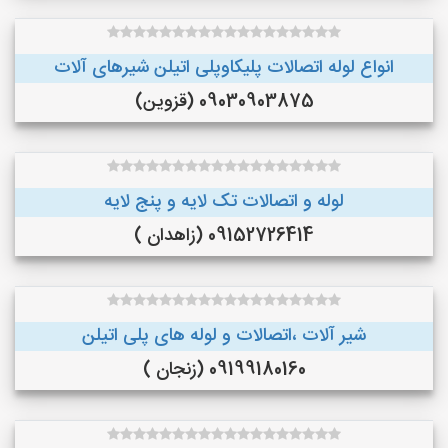
انواع لوله اتصالات پلیکاوپلی اتیلن ‌شیرهای آلات
09030903875 (قزوین)
لوله و اتصالات تک لایه و پنج لایه
09152726414 (زاهدان )
شیر آلات ،اتصالات و لوله های پلی اتیلن
09199180160 (زنجان )