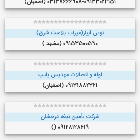
03137666908-09133024151 (اصفهان)
نوین آبیار(میراب پلاست شرق)
09153500590 (مشهد )
لوله و اتصالات مهدیس پایپ
09131882321 (اصفهان)
شرکت تأمین تیغه درخشان
09128128619 ()