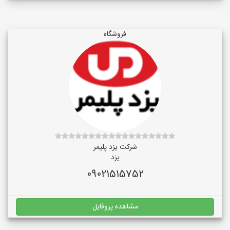
فروشگاه
شرکت یزد پلیمر
یزد
09021515752
مشاهده پروفایل