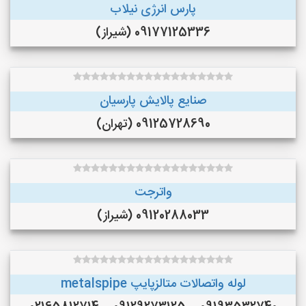
پارس انرژی نیلاب
09177125336 (شیراز)
صنایع پالایش پارسیان
09125728690 (تهران)
واترجت
09120288033 (شیراز)
لوله واتصالات متالزپایپ metalspipe