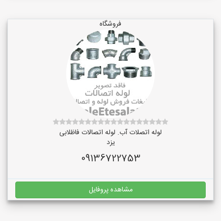
فروشگاه
لوله اتصلات آب. لوله اتصالات فاظلابی
یزد
09136722753
مشاهده پروفایل