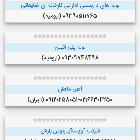
لوله های داربستی اداراتی کارخانه ای ضایعاتی
09390511765 (ارومیه)
لوله پلی اتیلن
09309748498 (ارومیه)
آهن ماهان
09120258051-02166304250 (تهران)
شرکت آویساآبیارنوین بارش