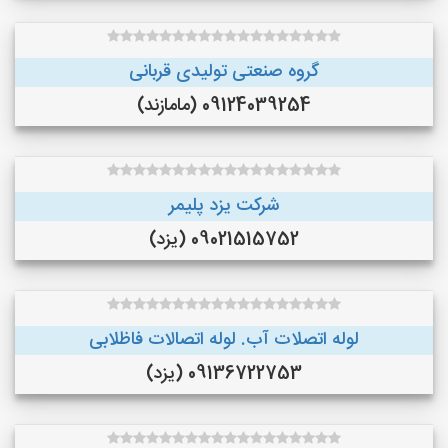
گروه صنعتی تولیدی قربانی
09124039254 (مامازند)
شرکت یزد پلیمر
09021515752 (یزد)
لوله اتصلات آب. لوله اتصالات فاظلابی
09136722753 (یزد)