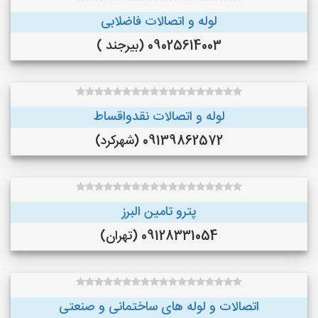
لوله و اتصالات فاضلابی
09025614003 (بیرجند )
لوله و اتصالات نقدواقساط
09139862572 (شهرکرد)
پترو تامین البرز
09128331054 (تهران)
اتصالات و لوله های ساختمانی و صنعتی