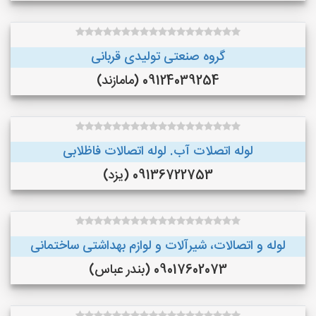
گروه صنعتی تولیدی قربانی
09124039254 (مامازند)
لوله اتصلات آب. لوله اتصالات فاظلابی
09136722753 (یزد)
لوله و اتصالات، شیرآلات و لوازم بهداشتی ساختمانی
09017602073 (بندر عباس)