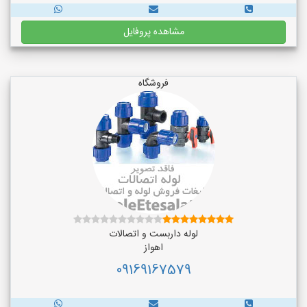
مشاهده پروفایل
فروشگاه
لوله داربست و اتصالات
اهواز
09169167579