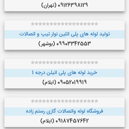
09126398129 (تهران)
تولید لوله های پلی اتلین نوار تیپ و اتصالات
09903342553 (بوشهر)
خرید لوله های پلی اتیلن درجه 1
09052019919 (ایلام)
فروشگاه لوله واتصالات گازی رستم زاده
09187457642 (ایلام)