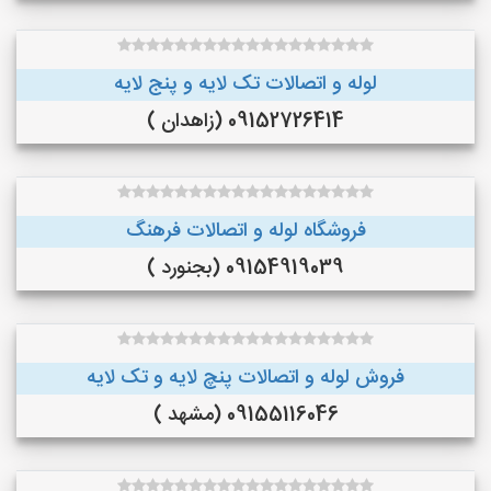
لوله و اتصالات تک لایه و پنج لایه
09152726414 (زاهدان )
فروشگاه لوله و اتصالات فرهنگ
09154919039 (بجنورد )
فروش لوله و اتصالات پنچ لایه و تک لایه
09155116046 (مشهد )