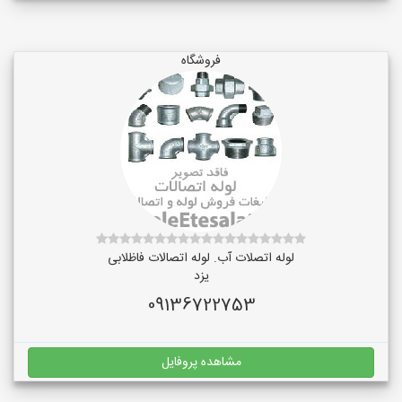
فروشگاه
لوله اتصلات آب. لوله اتصالات فاظلابی
یزد
09136722753
مشاهده پروفایل