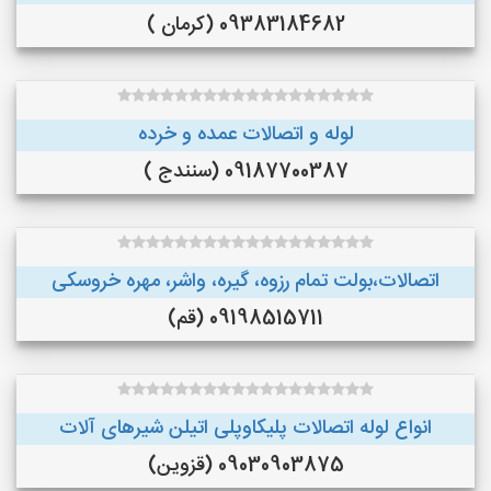
09383184682 (کرمان )
لوله و اتصالات عمده و خرده
09187700387 (سنندج )
اتصالات،بولت تمام رزوه، گیره، واشر، مهره خروسکی
09198515711 (قم)
انواع لوله اتصالات پلیکاوپلی اتیلن ‌شیرهای آلات
09030903875 (قزوین)