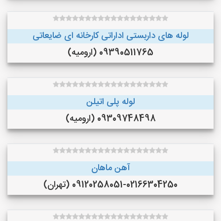
لوله های داربستی اداراتی کارخانه ای ضایعاتی
09390511765 (ارومیه)
لوله پلی اتیلن
09309748498 (ارومیه)
آهن ماهان
09120258051-02166304250 (تهران)