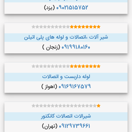
09021515752
(یزد)
شیر آلات ،اتصالات و لوله های پلی اتیلن
09199180160
(زنجان )
لوله داربست و اتصالات
09169167579
(اهواز )
شیرالات اتصالات کانکتور
09129739661
(تهران)