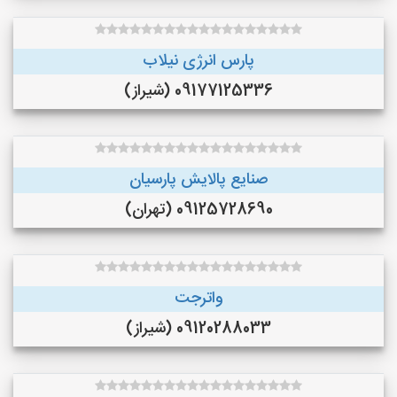
پارس انرژی نیلاب
09177125336 (شیراز)
صنایع پالایش پارسیان
09125728690 (تهران)
واترجت
09120288033 (شیراز)