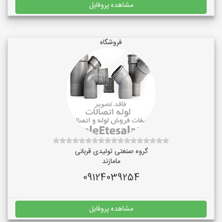
مشاهده پروفایل
فروشگاه
گروه صنعتی تولیدی قربانی
مامازند
09124039254
مشاهده پروفایل