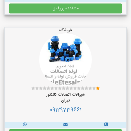
مشاهده پروفایل
فروشگاه
شیرالات اتصالات کانکتور
تهران
09129739661