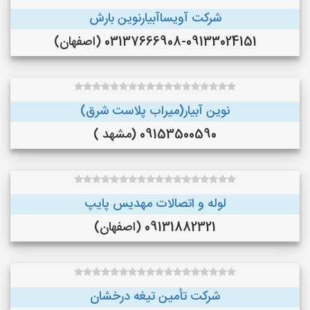
شرکت آویساآبیارنوین بارش
03137666908-09133024151 (اصفهان)
نوین آبیار(میراب پلاست شرق)
09153500590 (مشهد )
لوله و اتصالات مهدیس پایپ
09131882321 (اصفهان)
شرکت تأمین تیغه درخشان