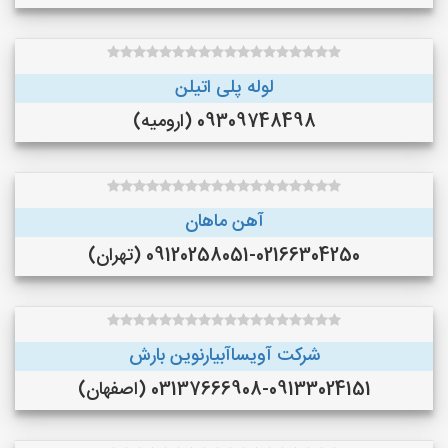
لوله پلی اتیلن
09309748498 (ارومیه)
آهن ماهان
09120258051-02166304250 (تهران)
شرکت آویساآبیارنوین بارش
03137666908-09133024151 (اصفهان)