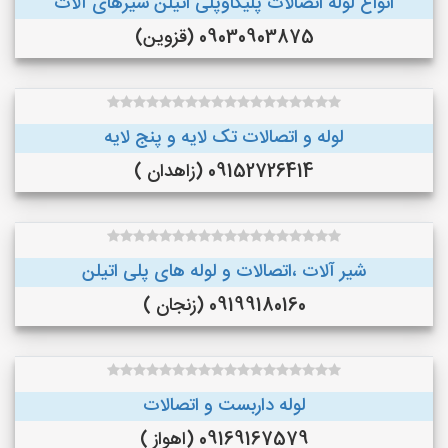
انواع لوله اتصالات پلیکاوپلی اتیلن ‌شیرهای آلات
09030903875 (قزوین)
لوله و اتصالات تک لایه و پنج لایه
09152726414 (زاهدان )
شیر آلات ،اتصالات و لوله های پلی اتیلن
09199180160 (زنجان )
لوله داربست و اتصالات
09169167579 (اهواز )