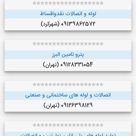
لوله و اتصالات نقدواقساط
09139862572 (شهرکرد)
پترو تامین البرز
09128331054 (تهران)
اتصالات و لوله های ساختمانی و صنعتی
09126398129 (تهران)