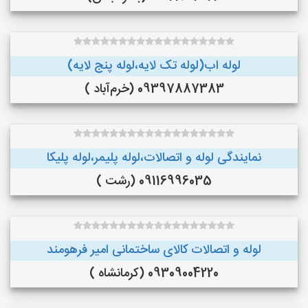
لوله اب(لوله تک لایه،لوله پنج لایه)
09397887383 (خرم‌آباد )
نمایندگی لوله و اتصالات،لوله پلیمر،لوله پلیکا
09116996035 (رشت )
لوله و اتصالات کالای ساختمانی امیر فرهومند
09309004220 (کرمانشاه )