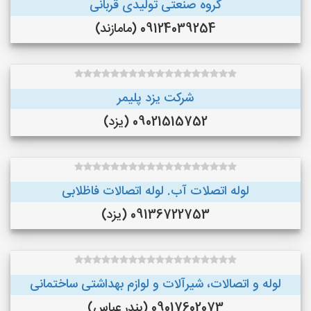
گروه صنعتی تولیدی قربانی
09124039254 (مامازند)
شرکت یزد پلیمر
09021515752 (یزد)
لوله اتصلات آب. لوله اتصالات فاظلابی
09136722753 (یزد)
لوله و اتصالات، شیرآلات و لوازم بهداشتی ساختمانی
09017602073 (بندر عباس)