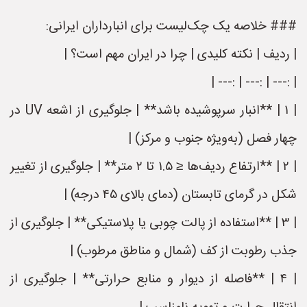
### خلاصه یک چک‌لیست برای انبارداران ایرانی:
| ردیف | نکته کلیدی | چرا در ایران مهم است؟ |
| :--- | :--- | :--- |
| ۱ | **انبار سرپوشیده باشد** | جلوگیری از اشعه UV در
چهار فصل (به‌ویژه جنوب و مرکز) |
| ۲ | **ارتفاع ردیف‌ها ≤ ۱.۵ تا ۲ متر** | جلوگیری از تغییر
شکل در گرمای تابستان (دمای بالای ۴۵ درجه) |
| ۳ | **استفاده از پالت چوبی یا پلاستیکی** | جلوگیری از
جذب رطوبت از کف (شمال و مناطق مرطوب) |
| ۴ | **فاصله از دیوار و منابع حرارتی** | جلوگیری از