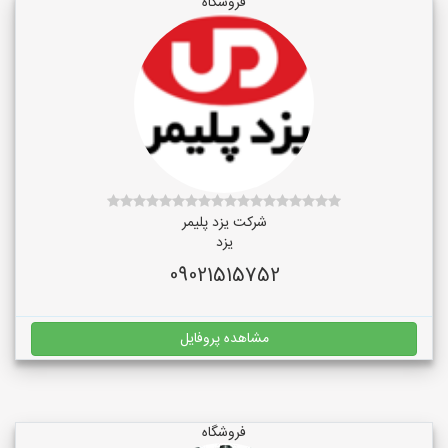
فروشگاه
شرکت یزد پلیمر
یزد
09021515752
مشاهده پروفایل
فروشگاه