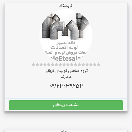
فروشگاه
گروه صنعتی تولیدی قربانی
مامازند
09124039254
مشاهده پروفایل