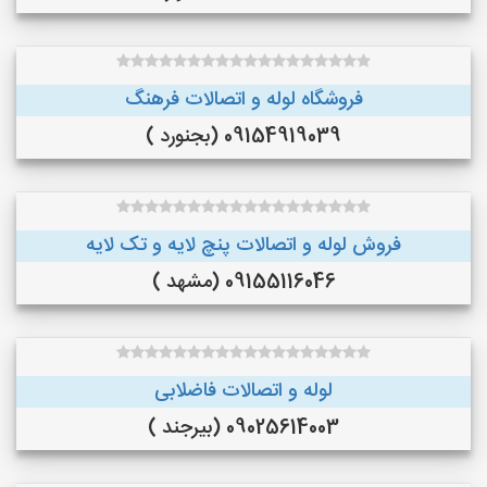
فروشگاه لوله و اتصالات فرهنگ
09154919039 (بجنورد )
فروش لوله و اتصالات پنچ لایه و تک لایه
09155116046 (مشهد )
لوله و اتصالات فاضلابی
09025614003 (بیرجند )