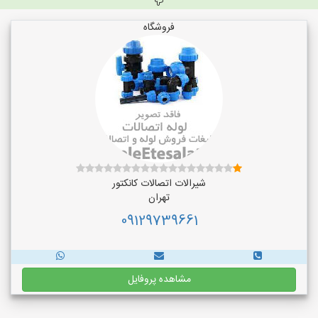
فروشگاه
شیرالات اتصالات کانکتور
تهران
09129739661
مشاهده پروفایل