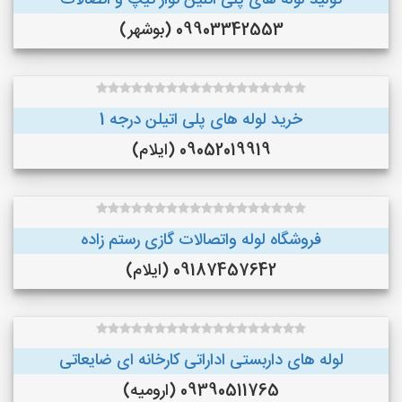
تولید لوله های پلی اتلین نوار تیپ و اتصالات
09903342553 (بوشهر)
خرید لوله های پلی اتیلن درجه 1
09052019919 (ایلام)
فروشگاه لوله واتصالات گازی رستم زاده
09187457642 (ایلام)
لوله های داربستی اداراتی کارخانه ای ضایعاتی
09390511765 (ارومیه)