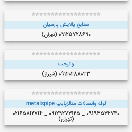
صنایع پالایش پارسیان
09125728690 (تهران)
واترجت
09120288033 (شیراز)
لوله واتصالات متالزپایپ metalspipe
09193532740 _ 09129273125 _ 02165812714
(تهران)