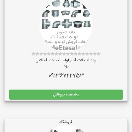
لوله اتصلات آب. لوله اتصالات فاظلابی
یزد
09136722753
مشاهده پروفایل
فروشگاه