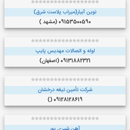
نوین آبیار(میراب پلاست شرق)
09153500590 (مشهد )
لوله و اتصالات مهدیس پایپ
09131882321 (اصفهان)
شرکت تأمین تیغه درخشان
09128128619 ()
آهن شیری پور