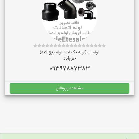
لوله اب(لوله تک لایه،لوله پنج لایه)
خرم‌آباد
09397887383
مشاهده پروفایل