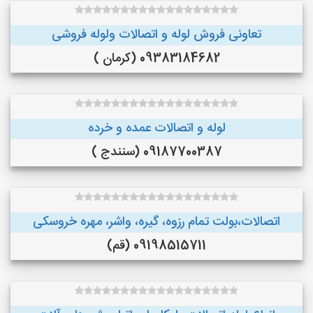
تعاونی فروش لوله و اتصالات ولوله فروشی
09383184682 (کرمان )
لوله و اتصالات عمده و خرده
09187700387 (سنندج )
اتصالات،بولت تمام رزوه، گیره، واشر، مهره خروسکی
09198515711 (قم)