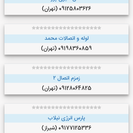
09125803626 (تهران)
لوله و اتصالات محمد
09198360859 (تهران)
زمزم اتصال ۲
09128064825 (تهران)
پارس انرژی نیلاب
09177125336 (شیراز)