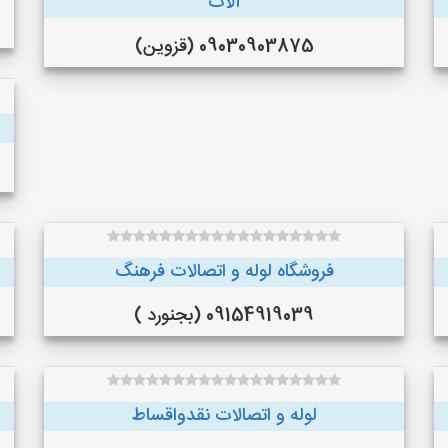
آلات
09030903875 (قزوین)
فروشگاه لوله و اتصالات فرهنگ
09154919039 (بجنورد )
لوله و اتصالات نقدواقساط