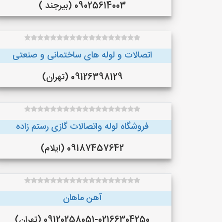
09025614003 (بیرجند )
اتصالات و لوله های ساختمانی و صنعتی
09126398129 (تهران)
فروشگاه لوله واتصالات گازی رستم زاده
09187457642 (ایلام)
آهن ماهان
09120258051-02166304250 (تهران)