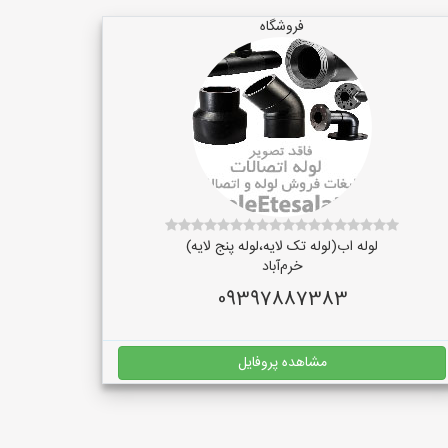
فروشگاه
لوله اب(لوله تک لایه،لوله پنج لایه)
خرم‌آباد
09397887383
مشاهده پروفایل