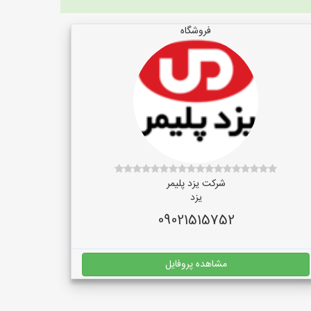
فروشگاه
شرکت یزد پلیمر
یزد
09021515752
مشاهده پروفایل