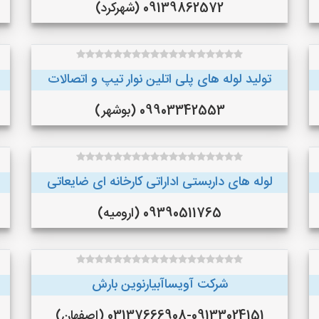
09139862572 (شهرکرد)
تولید لوله های پلی اتلین نوار تیپ و اتصالات
09903342553 (بوشهر)
لوله های داربستی اداراتی کارخانه ای ضایعاتی
09390511765 (ارومیه)
شرکت آویساآبیارنوین بارش
03137666908-09133024151 (اصفهان)