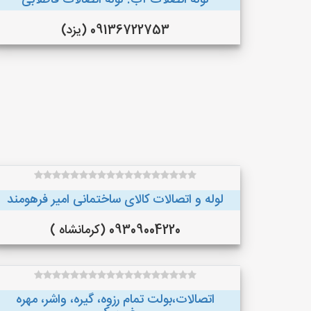
لوله اتصلات آب. لوله اتصالات فاظلابی
09136722753 (یزد)
لوله و اتصالات کالای ساختمانی امیر فرهومند
09309004220 (کرمانشاه )
اتصالات،بولت تمام رزوه، گیره، واشر، مهره