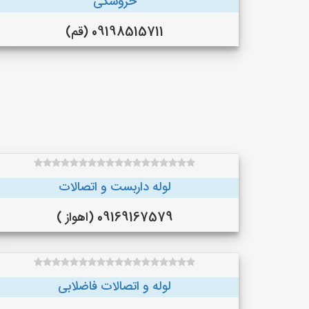
خروسکی
09198515711 (قم)
لوله داربست و اتصالات
09169167579 (اهواز )
لوله و اتصالات فاضلابی