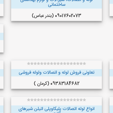
لوله و اتصالات، شیرآلات و لوازم بهداشتی
ساختمانی
09017602073 (بندر عباس)
تعاونی فروش لوله و اتصالات ولوله فروشی
09383184682 (کرمان )
انواع لوله اتصالات پلیکاوپلی اتیلن ‌شیرهای