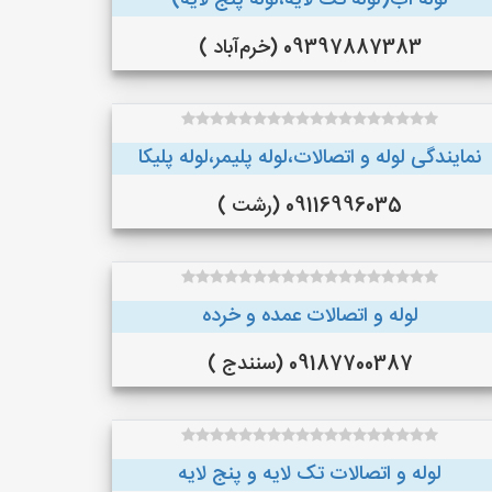
لوله اب(لوله تک لایه،لوله پنج لایه)
09397887383 (خرم‌آباد )
نمایندگی لوله و اتصالات،لوله پلیمر،لوله پلیکا
09116996035 (رشت )
لوله و اتصالات عمده و خرده
09187700387 (سنندج )
لوله و اتصالات تک لایه و پنج لایه