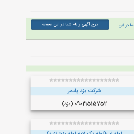
درج آگهی و نام شما در این صفحه
ا در این
شرکت یزد پلیمر
09021515752 (یزد)