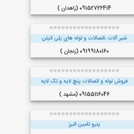
09152726414 (زاهدان )
شیر آلات ،اتصالات و لوله های پلی اتیلن
09199180160 (زنجان )
فروش لوله و اتصالات پنچ لایه و تک لایه
09155116046 (مشهد )
پترو تامین البرز