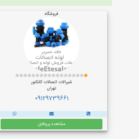
فروشگاه
شیرالات اتصالات کانکتور
تهران
09129739661
مشاهده پروفایل