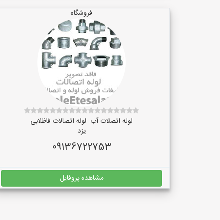
فروشگاه
لوله اتصلات آب. لوله اتصالات فاظلابی
یزد
09136722753
مشاهده پروفایل