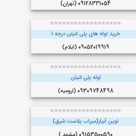
09128331054 (تهران)
خرید لوله های پلی اتیلن درجه 1
09052019919 (ایلام)
لوله پلی اتیلن
09309748498 (ارومیه)
نوین آبیار(میراب پلاست شرق)
09153500590 (مشهد )