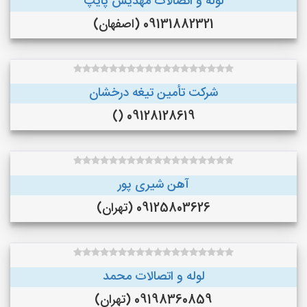
لوله و اتصالات مهدیس پایپ
09131882321 (اصفهان)
شرکت تأمین تیغه درخشان
09128128619 ()
آهن شیری پور
09125803626 (تهران)
لوله و اتصالات محمد
09198360859 (تهران)