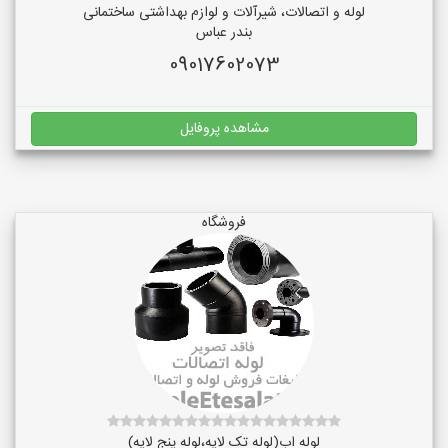
لوله و اتصالات، شیرآلات و لوازم بهداشتی ساختمانی
بندر عباس
09017602073
مشاهده پروفایل
فروشگاه
لوله اب(لوله تک لایه،لوله پنج لایه)