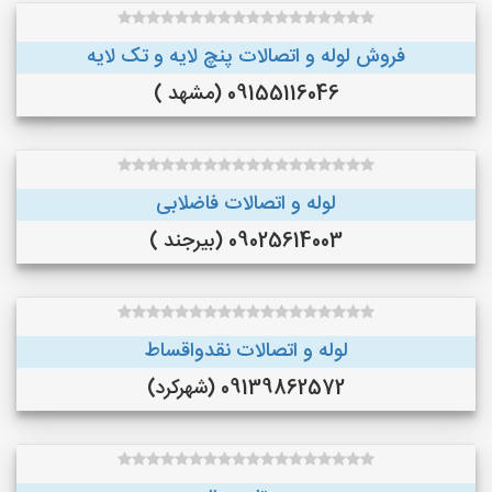
فروش لوله و اتصالات پنچ لایه و تک لایه
09155116046 (مشهد )
لوله و اتصالات فاضلابی
09025614003 (بیرجند )
لوله و اتصالات نقدواقساط
09139862572 (شهرکرد)