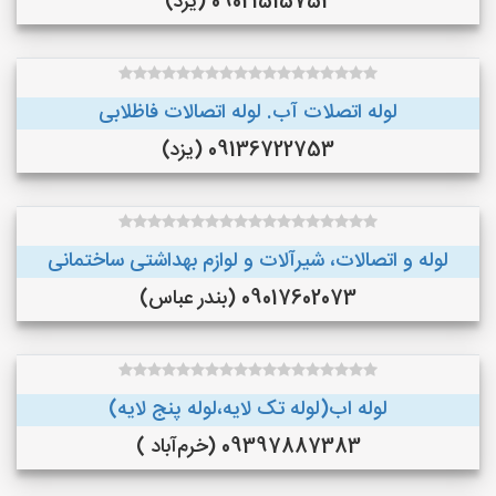
09021515752 (یزد)
لوله اتصلات آب. لوله اتصالات فاظلابی
09136722753 (یزد)
لوله و اتصالات، شیرآلات و لوازم بهداشتی ساختمانی
09017602073 (بندر عباس)
لوله اب(لوله تک لایه،لوله پنج لایه)
09397887383 (خرم‌آباد )