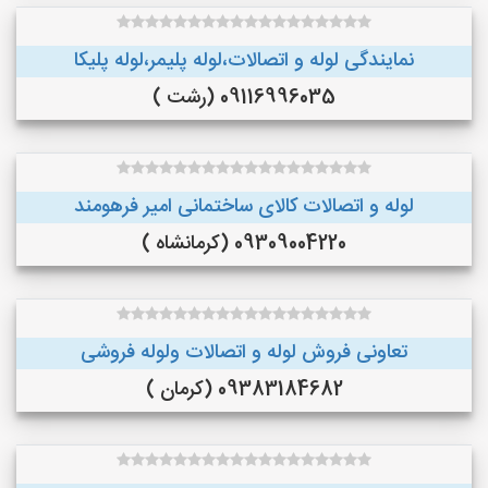
نمایندگی لوله و اتصالات،لوله پلیمر،لوله پلیکا
09116996035 (رشت )
لوله و اتصالات کالای ساختمانی امیر فرهومند
09309004220 (کرمانشاه )
تعاونی فروش لوله و اتصالات ولوله فروشی
09383184682 (کرمان )