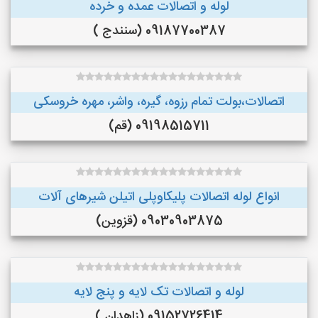
لوله و اتصالات عمده و خرده
09187700387 (سنندج )
اتصالات،بولت تمام رزوه، گیره، واشر، مهره خروسکی
09198515711 (قم)
انواع لوله اتصالات پلیکاوپلی اتیلن ‌شیرهای آلات
09030903875 (قزوین)
لوله و اتصالات تک لایه و پنج لایه
09152726414 (زاهدان )