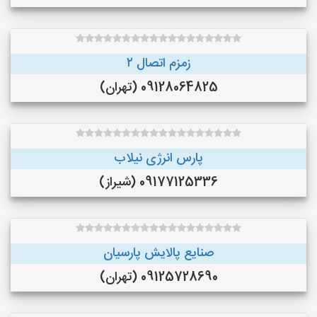
زمزم اتصال ۲
09128064825 (تهران)
پارس انرژی نیلاب
09177125336 (شیراز)
صنایع پالایش پارسیان
09125728690 (تهران)