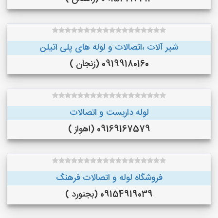
شیر آلات ،اتصالات و لوله های پلی اتیلن
09199180160 (زنجان )
لوله داربست و اتصالات
09169167579 (اهواز )
فروشگاه لوله و اتصالات فرهنگ
09154919039 (بجنورد )