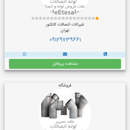
شیرالات اتصالات کانکتور
تهران
09129739661
مشاهده پروفایل
فروشگاه