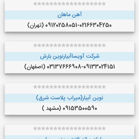
آهن ماهان
09120258051-02166304250 (تهران)
شرکت آویساآبیارنوین بارش
03137666908-09133024151 (اصفهان)
نوین آبیار(میراب پلاست شرق)
09153500590 (مشهد )