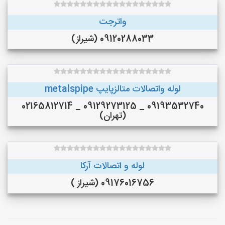
واترجت
09120288033 (شیراز)
لوله واتصالات متالزپایپ metalspipe
09193532740 _ 09129273125 _ 02165812714
(تهران)
لوله و اتصالات آرکا
09176016756 (شیراز )