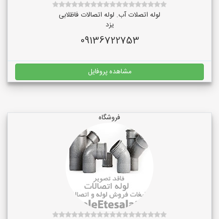
لوله اتصلات آب. لوله اتصالات فاظلابی
یزد
09136722753
مشاهده پروفایل
فروشگاه