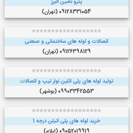
پترو تامین البرز
09128331054 (تهران)
اتصالات و لوله های ساختمانی و صنعتی
09126398129 (تهران)
تولید لوله های پلی اتلین نوار تیپ و اتصالات
09903342553 (بوشهر)
خرید لوله های پلی اتیلن درجه 1
09052019919 (ایلام)