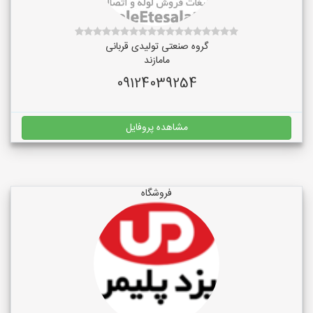
گروه صنعتی تولیدی قربانی
مامازند
09124039254
مشاهده پروفایل
فروشگاه