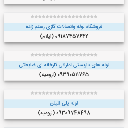
فروشگاه لوله واتصالات گازی رستم زاده
09187457642 (ایلام)
لوله های داربستی اداراتی کارخانه ای ضایعاتی
09390511765 (ارومیه)
لوله پلی اتیلن
09309748498 (ارومیه)