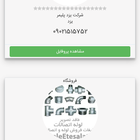
شرکت یزد پلیمر
یزد
09021515752
مشاهده پروفایل
فروشگاه