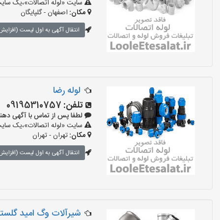
سایت «لوله اتصالات»،یک سایت ت
مکان:
اصفهان - گلپایگان
انتقال آگهی به اول لیست (افزایش 
لوله رضا
تلفن:
09195310757
لطفا پس از تماس با آگهی دهنده بگوی
سایت «لوله اتصالات»،یک سایت ت
مکان:
تهران - تهران
انتقال آگهی به اول لیست (افزایش 
شیرآلات وگ امید گلست