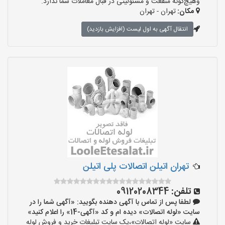
وهیچ‌گونه منفعت و مسئولیتی در قبال معاملات شما ندارد.
مکان:
تهران - تهران
انتقال آگهی به اول لیست (افزایش بازدید)
تهران اتیلن اتصالات پلی اتیلن
تلفن:
09120208344
لطفا پس از تماس با آگهی دهنده بگویید: «آگهی شما را در
سایت «لوله اتصالات» دیده ام و کد «آگهی-14» را اعلام کنید»
سایت «لوله اتصالات»،یک سایت تبلیغات خرید و فروش لوله