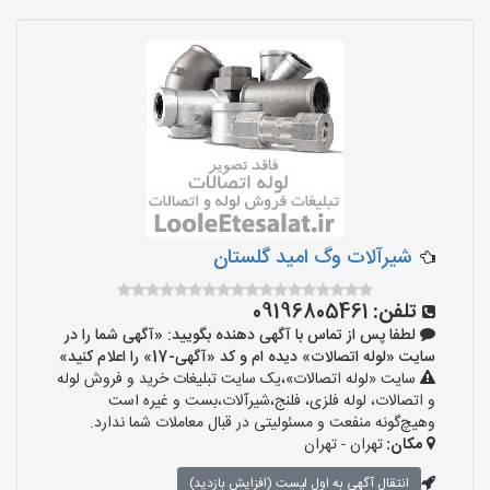
شیرآلات وگ امید گلستان
تلفن:
09196805461
لطفا پس از تماس با آگهی دهنده بگویید: «آگهی شما را در
سایت «لوله اتصالات» دیده ام و کد «آگهی-17» را اعلام کنید»
سایت «لوله اتصالات»،یک سایت تبلیغات خرید و فروش لوله
و اتصالات، لوله فلزی، فلنج،شیرآلات،بست و غیره است
وهیچ‌گونه منفعت و مسئولیتی در قبال معاملات شما ندارد.
مکان:
تهران - تهران
انتقال آگهی به اول لیست (افزایش بازدید)