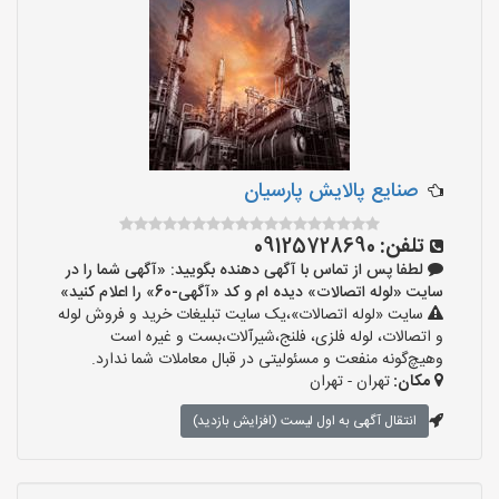
صنایع پالایش پارسیان
تلفن:
09125728690
لطفا پس از تماس با آگهی دهنده بگویید: «آگهی شما را در
سایت «لوله اتصالات» دیده ام و کد «آگهی-60» را اعلام کنید»
سایت «لوله اتصالات»،یک سایت تبلیغات خرید و فروش لوله
و اتصالات، لوله فلزی، فلنج،شیرآلات،بست و غیره است
وهیچ‌گونه منفعت و مسئولیتی در قبال معاملات شما ندارد.
مکان:
تهران - تهران
انتقال آگهی به اول لیست (افزایش بازدید)