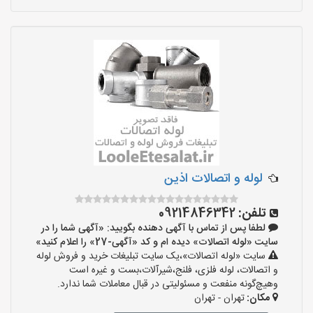
لوله و اتصالات اذین
تلفن:
09214846342
لطفا پس از تماس با آگهی دهنده بگویید: «آگهی شما را در
سایت «لوله اتصالات» دیده ام و کد «آگهی-27» را اعلام کنید»
سایت «لوله اتصالات»،یک سایت تبلیغات خرید و فروش لوله
و اتصالات، لوله فلزی، فلنج،شیرآلات،بست و غیره است
وهیچ‌گونه منفعت و مسئولیتی در قبال معاملات شما ندارد.
مکان:
تهران - تهران