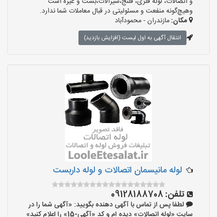
و اتصالات، لوله فلزی، فلنج،شیرآلات،بست و غیره است
وهیچ‌گونه منفعت و مسئولیتی در قبال معاملات شما ندارد.
مکان:
مازندران - محمودآباد
انتقال آگهی به اول لیست (افزایش بازدید)
لوله مانیسمان اتصالات و لوله داربست
تلفن:
09128188708
لطفا پس از تماس با آگهی دهنده بگویید: «آگهی شما را در
سایت «لوله اتصالات» دیده ام و کد «آگهی-15» را اعلام کنید»