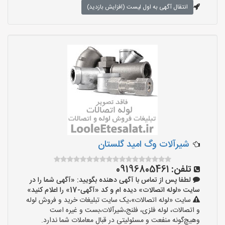
انتقال آگهی به اول لیست (افزایش بازدید)
شیرآلات وگ امید گلستان
تلفن:
09196805461
لطفا پس از تماس با آگهی دهنده بگویید: «آگهی شما را در
سایت «لوله اتصالات» دیده ام و کد «آگهی-17» را اعلام کنید»
سایت «لوله اتصالات»،یک سایت تبلیغات خرید و فروش لوله
و اتصالات، لوله فلزی، فلنج،شیرآلات،بست و غیره است
وهیچ‌گونه منفعت و مسئولیتی در قبال معاملات شما ندارد.