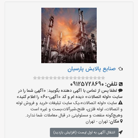
صنایع پالایش پارسیان
تلفن:
09125728690
لطفا پس از تماس با آگهی دهنده بگویید: «آگهی شما را در
سایت «لوله اتصالات» دیده ام و کد «آگهی-60» را اعلام کنید»
سایت «لوله اتصالات»،یک سایت تبلیغات خرید و فروش لوله
و اتصالات، لوله فلزی، فلنج،شیرآلات،بست و غیره است
وهیچ‌گونه منفعت و مسئولیتی در قبال معاملات شما ندارد.
مکان:
تهران - تهران
انتقال آگهی به اول لیست (افزایش بازدید)