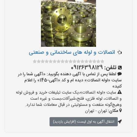
اتصالات و لوله های ساختمانی و صنعتی
تلفن:
09126398129
لطفا پس از تماس با آگهی دهنده بگویید: «آگهی شما را در
سایت «لوله اتصالات» دیده ام و کد «آگهی-145» را اعلام
کنید»
سایت «لوله اتصالات»،یک سایت تبلیغات خرید و فروش لوله
و اتصالات، لوله فلزی، فلنج،شیرآلات،بست و غیره است
وهیچ‌گونه منفعت و مسئولیتی در قبال معاملات شما ندارد.
مکان:
تهران - تهران
انتقال آگهی به اول لیست (افزایش بازدید)