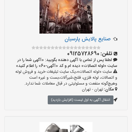
صنایع پالایش پارسیان
تلفن:
09125728690
لطفا پس از تماس با آگهی دهنده بگویید: «آگهی شما را در
سایت «لوله اتصالات» دیده ام و کد «آگهی-60» را اعلام کنید»
سایت «لوله اتصالات»،یک سایت تبلیغات خرید و فروش لوله
و اتصالات، لوله فلزی، فلنج،شیرآلات،بست و غیره است
وهیچ‌گونه منفعت و مسئولیتی در قبال معاملات شما ندارد.
مکان:
تهران - تهران
انتقال آگهی به اول لیست (افزایش بازدید)