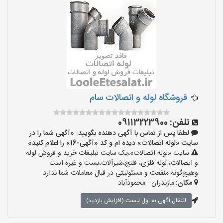
فروشگاه لوله و اتصالات سام
تلفن:
09113223900
لطفا پس از تماس با آگهی دهنده بگویید: «آگهی شما را در
سایت «لوله اتصالات» دیده ام و کد «آگهی-16» را اعلام کنید»
سایت «لوله اتصالات»،یک سایت تبلیغات خرید و فروش لوله
و اتصالات، لوله فلزی، فلنج،شیرآلات،بست و غیره است
وهیچ‌گونه منفعت و مسئولیتی در قبال معاملات شما ندارد.
مکان:
مازندران - محمودآباد
انتقال آگهی به اول لیست (افزایش بازدید)