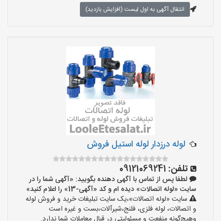
انتقال آگهی به اول لیست (افزایش بازدید)
لوله درزدار لوله استیل فروش
تلفن:
09121069241
لطفا پس از تماس با آگهی دهنده بگویید: «آگهی شما را در
سایت «لوله اتصالات» دیده ام و کد «آگهی-13» را اعلام کنید»
سایت «لوله اتصالات»،یک سایت تبلیغات خرید و فروش لوله
و اتصالات، لوله فلزی، فلنج،شیرآلات،بست و غیره است
وهیچ‌گونه منفعت و مسئولیتی در قبال معاملات شما ندارد.