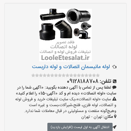
لوله مانیسمان اتصالات و لوله داربست
تلفن:
09128188708
لطفا پس از تماس با آگهی دهنده بگویید: «آگهی شما را در
سایت «لوله اتصالات» دیده ام و کد «آگهی-15» را اعلام کنید»
سایت «لوله اتصالات»،یک سایت تبلیغات خرید و فروش لوله
و اتصالات، لوله فلزی، فلنج،شیرآلات،بست و غیره است
وهیچ‌گونه منفعت و مسئولیتی در قبال معاملات شما ندارد.
مکان:
تهران - تهران
انتقال آگهی به اول لیست (افزایش بازدید)