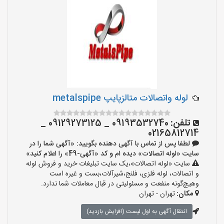
لوله واتصالات متالزپایپ metalspipe
تلفن:
09193532740 _ 09129273125 _
02165812714
لطفا پس از تماس با آگهی دهنده بگویید: «آگهی شما را در
سایت «لوله اتصالات» دیده ام و کد «آگهی-49» را اعلام کنید»
سایت «لوله اتصالات»،یک سایت تبلیغات خرید و فروش لوله
و اتصالات، لوله فلزی، فلنج،شیرآلات،بست و غیره است
وهیچ‌گونه منفعت و مسئولیتی در قبال معاملات شما ندارد.
مکان:
تهران - تهران
انتقال آگهی به اول لیست (افزایش بازدید)