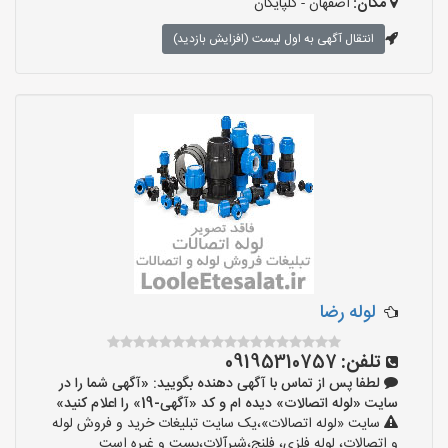
مکان:
اصفهان - گلپایگان
انتقال آگهی به اول لیست (افزایش بازدید)
لوله رضا
تلفن:
09195310757
لطفا پس از تماس با آگهی دهنده بگویید: «آگهی شما را در
سایت «لوله اتصالات» دیده ام و کد «آگهی-19» را اعلام کنید»
سایت «لوله اتصالات»،یک سایت تبلیغات خرید و فروش لوله
و اتصالات، لوله فلزی، فلنج،شیرآلات،بست و غیره است