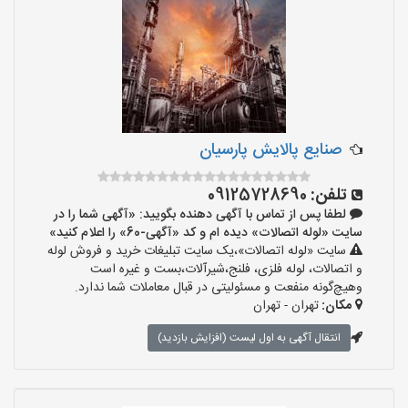
صنایع پالایش پارسیان
تلفن:
09125728690
لطفا پس از تماس با آگهی دهنده بگویید: «آگهی شما را در
سایت «لوله اتصالات» دیده ام و کد «آگهی-60» را اعلام کنید»
سایت «لوله اتصالات»،یک سایت تبلیغات خرید و فروش لوله
و اتصالات، لوله فلزی، فلنج،شیرآلات،بست و غیره است
وهیچ‌گونه منفعت و مسئولیتی در قبال معاملات شما ندارد.
مکان:
تهران - تهران
انتقال آگهی به اول لیست (افزایش بازدید)