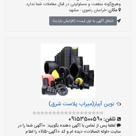
وهیچ‌گونه منفعت و مسئولیتی در قبال معاملات شما ندارد.
مکان:
خراسان رضوی - مشهد
انتقال آگهی به اول لیست (افزایش بازدید)
نوین آبیار(میراب پلاست شرق)
تلفن:
09153500590
لطفا پس از تماس با آگهی دهنده بگویید: «آگهی شما را در
سایت «لوله اتصالات» دیده ام و کد «آگهی-115» را اعلام