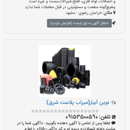
و اتصالات، لوله فلزی، فلنج،شیرآلات،بست و غیره است
وهیچ‌گونه منفعت و مسئولیتی در قبال معاملات شما ندارد.
مکان:
خراسان رضوی - مشهد
انتقال آگهی به اول لیست (افزایش بازدید)
نوین آبیار(میراب پلاست شرق)
تلفن:
09153500590
لطفا پس از تماس با آگهی دهنده بگویید: «آگهی شما را در
سایت «لوله اتصالات» دیده ام و کد «آگهی-115» را اعلام