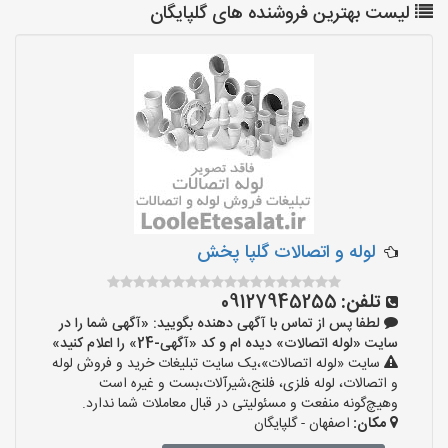
لیست بهترین فروشنده های گلپایگان
لوله و اتصالات گلپا پخش
تلفن:
09127945255
لطفا پس از تماس با آگهی دهنده بگویید: «آگهی شما را در
سایت «لوله اتصالات» دیده ام و کد «آگهی-24» را اعلام کنید»
سایت «لوله اتصالات»،یک سایت تبلیغات خرید و فروش لوله
و اتصالات، لوله فلزی، فلنج،شیرآلات،بست و غیره است
وهیچ‌گونه منفعت و مسئولیتی در قبال معاملات شما ندارد.
مکان:
اصفهان - گلپایگان