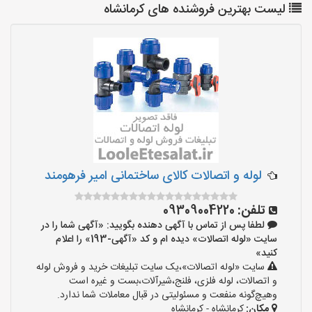
لیست بهترین فروشنده های کرمانشاه
لوله و اتصالات کالای ساختمانی امیر فرهومند
تلفن:
09309004220
لطفا پس از تماس با آگهی دهنده بگویید: «آگهی شما را در
سایت «لوله اتصالات» دیده ام و کد «آگهی-193» را اعلام
کنید»
سایت «لوله اتصالات»،یک سایت تبلیغات خرید و فروش لوله
و اتصالات، لوله فلزی، فلنج،شیرآلات،بست و غیره است
وهیچ‌گونه منفعت و مسئولیتی در قبال معاملات شما ندارد.
مکان:
کرمانشاه - کرمانشاه