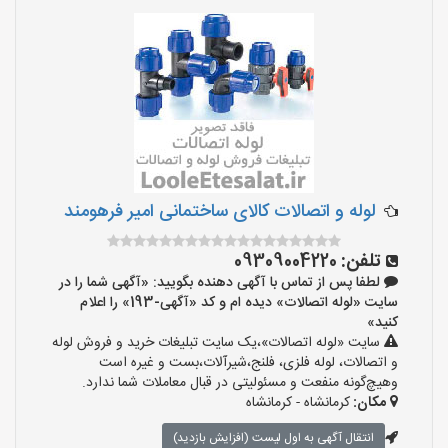
لوله و اتصالات کالای ساختمانی امیر فرهومند
تلفن:
09309004220
لطفا پس از تماس با آگهی دهنده بگویید: «آگهی شما را در
سایت «لوله اتصالات» دیده ام و کد «آگهی-193» را اعلام
کنید»
سایت «لوله اتصالات»،یک سایت تبلیغات خرید و فروش لوله
و اتصالات، لوله فلزی، فلنج،شیرآلات،بست و غیره است
وهیچ‌گونه منفعت و مسئولیتی در قبال معاملات شما ندارد.
مکان:
کرمانشاه - کرمانشاه
انتقال آگهی به اول لیست (افزایش بازدید)